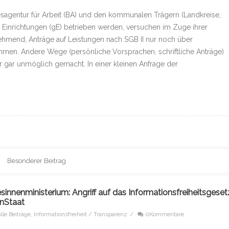
sagentur für Arbeit (BA) und den kommunalen Trägern (Landkreise,
e Einrichtungen (gE) betrieben werden, versuchen im Zuge ihrer
ehmend, Anträge auf Leistungen nach SGB II nur noch über
hmen. Andere Wege (persönliche Vorsprachen, schriftliche Anträge)
r gar unmöglich gemacht. In einer kleinen Anfrage der
Besonderer Beitrag
nnenministerium: Angriff auf das Informationsfreiheitsgeset
enStaat
alle Beiträge
,
Informationsfreiheit / Transparenz
/
0Kommentare