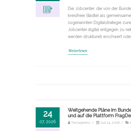
Die Jobcenter, die von der Bunde
kreisfreie Städte) als gemeinsam
sogenannten Digitalstrategie zun
Jobcenter.digital entgegen zu ne
werden strukturell erschwert ode
Weiterlesen
Weitgehende Pläne im Bundesi
24
und auf die Plattform FragD
07, 2026
Transparenz
/
Juli 24, 2026
/