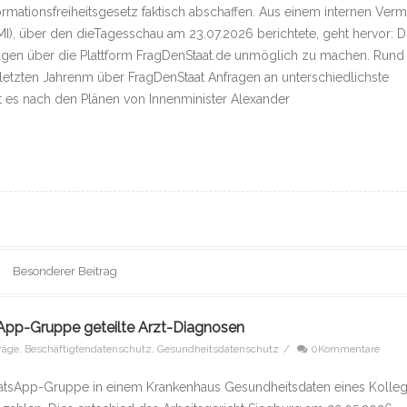
ormationsfreiheitsgesetz faktisch abschaffen. Aus einem internen Ver
), über den dieTagesschau am 23.07.2026 berichtete, geht hervor: D
ragen über die Plattform FragDenStaat.de unmöglich zu machen. Rund
etzten Jahrenm über FragDenStaat Anfragen an unterschiedlichste
t es nach den Plänen von Innenminister Alexander
Besonderer Beitrag
App-Gruppe geteilte Arzt-Diagnosen
träge
,
Beschäftigtendatenschutz
,
Gesundheitsdatenschutz
/
0Kommentare
 WhatsApp-Gruppe in einem Krankenhaus Gesundheitsdaten eines Kolleg