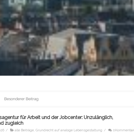
Besonderer Beitrag
agentur für Arbeit und der Jobcenter: Unzulänglich,
nd zugleich
026
/
alle Beiträge
,
Grundrecht auf analoge Lebensgestaltung
/
0Kommentar