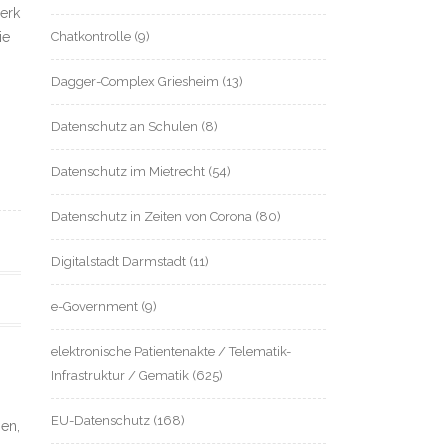
merk
ie
Chatkontrolle
(9)
Dagger-Complex Griesheim
(13)
Datenschutz an Schulen
(8)
Datenschutz im Mietrecht
(54)
Datenschutz in Zeiten von Corona
(80)
Digitalstadt Darmstadt
(11)
e-Government
(9)
elektronische Patientenakte / Telematik-
Infrastruktur / Gematik
(625)
EU-Datenschutz
(168)
en,