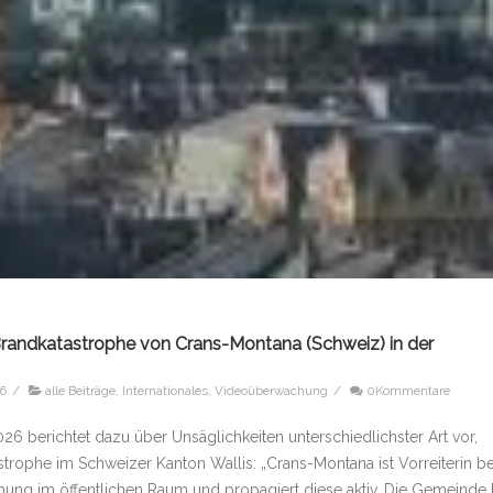
randkatastrophe von Crans-Montana (Schweiz) in der
26
/
alle Beiträge
,
Internationales
,
Videoüberwachung
/
0Kommentare
26 berichtet dazu über Unsäglichkeiten unterschiedlichster Art vor,
rophe im Schweizer Kanton Wallis: „Crans-Montana ist Vorreiterin be
ung im öffentlichen Raum und propagiert diese aktiv. Die Gemeinde 