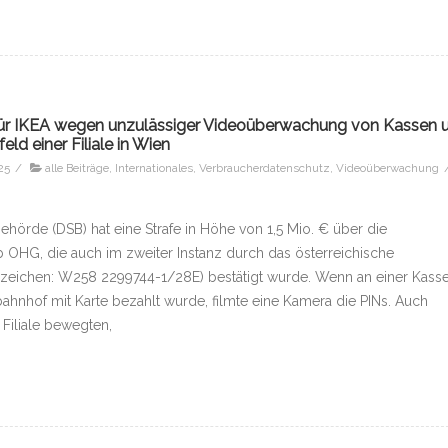
d für IKEA wegen unzulässiger Videoüberwachung von Kassen 
ld einer Filiale in Wien
25
/
alle Beiträge
,
Internationales
,
Verbraucherdatenschutz
,
Videoüberwachung
ehörde (DSB) hat eine Strafe in Höhe von 1,5 Mio. € über die
b OHG, die auch im zweiter Instanz durch das österreichische
zeichen: W258 2299744-1/28E) bestätigt wurde. Wenn an einer Kasse
ahnhof mit Karte bezahlt wurde, filmte eine Kamera die PINs. Auch
 Filiale bewegten,