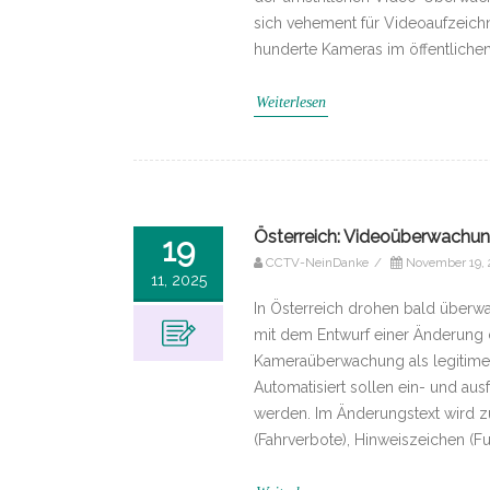
sich vehement für Videoaufzeich
hunderte Kameras im öffentliche
Weiterlesen
Österreich: Videoüberwachung
19
CCTV-NeinDanke
/
November 19,
11, 2025
In Österreich drohen bald überwa
mit dem Entwurf einer Änderung 
Kameraüberwachung als legitimes 
Automatisiert sollen ein- und au
werden. Im Änderungstext wird z
(Fahrverbote), Hinweiszeichen 