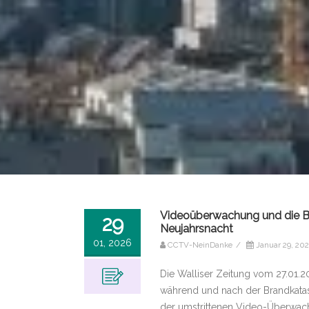
Videoüberwachung und die B
29
Neujahrsnacht
01, 2026
CCTV-NeinDanke
/
Januar 29, 20
Die Walliser Zeitung vom 27.01.20
während und nach der Brandkatast
der umstrittenen Video-Überwach