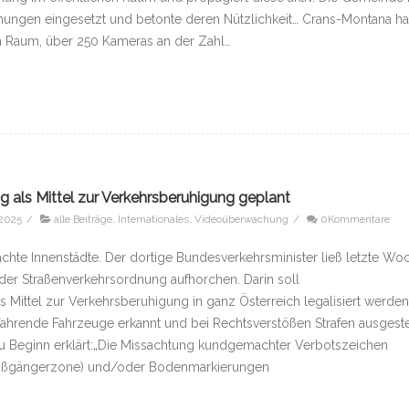
nungen eingesetzt und betonte deren Nützlichkeit… Crans-Montana ha
n Raum, über 250 Kameras an der Zahl…
 als Mittel zur Verkehrsberuhigung geplant
 2025
/
alle Beiträge
,
Internationales
,
Videoüberwachung
/
0Kommentare
chte Innenstädte. Der dortige Bundesverkehrsminister ließ letzte Wo
der Straßenverkehrsordnung aufhorchen. Darin soll
Mittel zur Verkehrsberuhigung in ganz Österreich legalisiert werden
sfahrende Fahrzeuge erkannt und bei Rechtsverstößen Strafen ausgeste
u Beginn erklärt:„Die Missachtung kundgemachter Verbotszeichen
(Fußgängerzone) und/oder Bodenmarkierungen