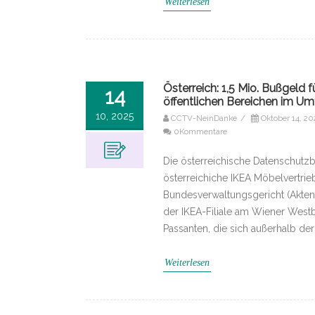
Weiterlesen
Österreich: 1,5 Mio. Bußgel
14
öffentlichen Bereichen im Umfe
10, 2025
CCTV-NeinDanke
/
Oktober 14, 20
0Kommentare
Die österreichische Datenschutzb
österreichiche IKEA Möbelvertrie
Bundesverwaltungsgericht (Akten
der IKEA-Filiale am Wiener Westb
Passanten, die sich außerhalb der
Weiterlesen