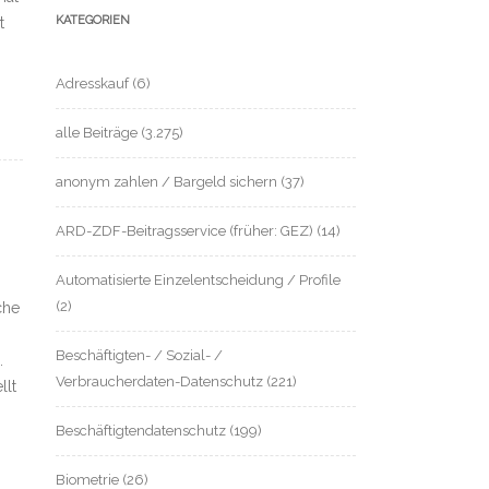
KATEGORIEN
t
Adresskauf
(6)
alle Beiträge
(3.275)
anonym zahlen / Bargeld sichern
(37)
ARD-ZDF-Beitragsservice (früher: GEZ)
(14)
Automatisierte Einzelentscheidung / Profile
(2)
che
Beschäftigten- / Sozial- /
.
Verbraucherdaten-Datenschutz
(221)
llt
Beschäftigtendatenschutz
(199)
Biometrie
(26)