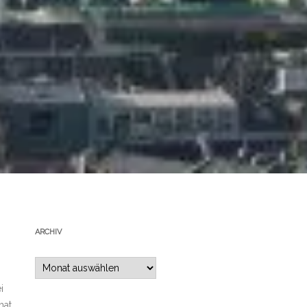
ARCHIV
Archiv
i
hat