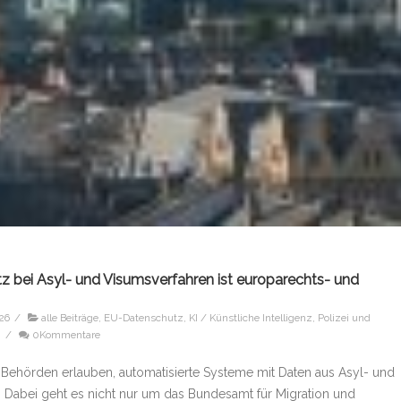
 bei Asyl- und Visumsverfahren ist europarechts- und
026
/
alle Beiträge
,
EU-Datenschutz
,
KI / Künstliche Intelligenz
,
Polizei und
z
/
0Kommentare
 Behörden erlauben, automatisierte Systeme mit Daten aus Asyl- und
n. Dabei geht es nicht nur um das Bundesamt für Migration und