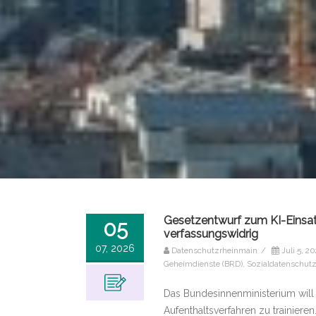
Gesetzentwurf zum KI-Einsatz
05
verfassungswidrig
07, 2026
Datenschutzrheinmain
/
Juli 5, 2
Geheimdienste (BRD)
,
Sozialdatenschut
Das Bundesinnenministerium will
Aufenthaltsverfahren zu trainiere