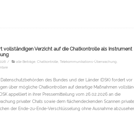
 vollständigen Verzicht auf die Chatkontrolle als Instrument
hung
2026
/
alle Beiträge
,
Chatkontrolle
,
Telekommunikations-Überwachung
,
tare
 Datenschutzbehörden des Bundes und der Länder (DSK) fordert vor
en über mögliche Chatkontrollen auf derartige Maßnahmen vollstän
DSK appelliert in ihrer Pressemitteilung vom 26.02.2026 an die
wachung privater Chats sowie dem flächendeckenden Scannen private
echen der Ende-zu-Ende-Verschlüsselung ohne Ausnahme abzusehen