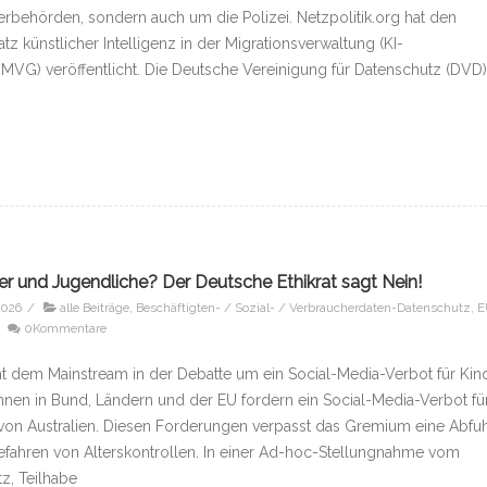
rbehörden, sondern auch um die Polizei. Netzpolitik.org hat den
z künstlicher Intelligenz in der Migrationsverwaltung (KI-
MVG) veröffentlicht. Die Deutsche Vereinigung für Datenschutz (DVD)
er und Jugendliche? Der Deutsche Ethikrat sagt Nein!
2026
/
alle Beiträge
,
Beschäftigten- / Sozial- / Verbraucherdaten-Datenschutz
,
E
0Kommentare
ht dem Mainstream in der Debatte um ein Social-Media-Verbot für Kin
innen in Bund, Ländern und der EU fordern ein Social-Media-Verbot fü
von Australien. Diesen Forderungen verpasst das Gremium eine Abfuh
efahren von Alterskontrollen. In einer Ad-hoc-Stellungnahme vom
z, Teilhabe