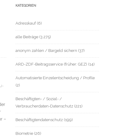
KATEGORIEN
Adresskauf
(6)
alle Beiträge
(3.275)
anonym zahlen / Bargeld sichern
(37)
ARD-ZDF-Beitragsservice (früher: GEZ)
(14)
Automatisierte Einzelentscheidung / Profile
(2)
U-
Beschäftigten- / Sozial- /
der
Verbraucherdaten-Datenschutz
(221)
r
r –
Beschäftigtendatenschutz
(199)
Biometrie
(26)