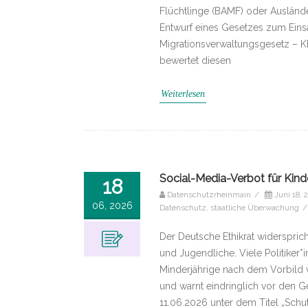
Flüchtlinge (BAMF) oder Auslände
Entwurf eines Gesetzes zum Einsat
Migrationsverwaltungsgesetz – KI
bewertet diesen
Weiterlesen
Social-Media-Verbot für Kind
18
Datenschutzrheinmain
/
Juni 18, 
06, 2026
Datenschutz
,
staatliche Überwachung
/
Der Deutsche Ethikrat widerspric
und Jugendliche. Viele Politiker*
Minderjährige nach dem Vorbild 
und warnt eindringlich vor den G
11.06.2026 unter dem Titel „Schut