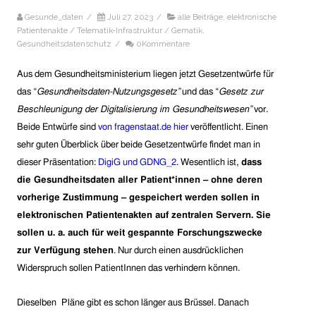
Gesunde_daten
/
Juli 27, 2023
/
alle Beiträge
,
elektronische
Patientenakte / Telematik-Infrastruktur / Gematik
,
Gesundheitsdatenschutz
/
0Kommentare
Aus dem Gesundheitsministerium liegen jetzt Gesetzentwürfe für
das “
Gesundheitsdaten-Nutzungsgesetz”
und das “
Gesetz zur
Beschleunigung der Digitalisierung im Gesundheitswesen”
vor.
Beide Entwürfe sind
von fragenstaat.de hier
veröffentlicht. Einen
sehr guten Überblick über beide Gesetzentwürfe findet man in
dieser Präsentation:
DigiG und GDNG_2
. Wesentlich ist,
dass
die Gesundheitsdaten aller Patient*
i
nnen –
ohne deren
vorherige Zustimmung –
gespeichert werden sollen in
elektronischen Patientenakten auf zentralen Servern. Sie
sollen
u. a. auch
für weit gespannte Forschungszwecke
zur Verfügung stehen
. Nur durch einen ausdrücklichen
Widerspruch sollen PatientInnen das verhindern können.
Dieselben Pläne gibt es schon länger aus Brüssel. Danach