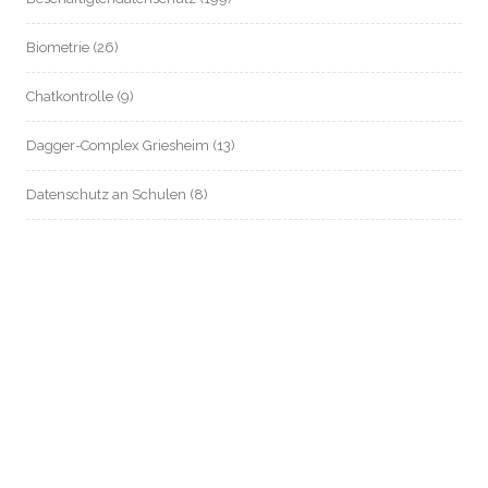
Biometrie
(26)
Chatkontrolle
(9)
Dagger-Complex Griesheim
(13)
Datenschutz an Schulen
(8)
Datenschutz im Mietrecht
(54)
Datenschutz in Zeiten von Corona
(80)
Digitalstadt Darmstadt
(11)
e-Government
(9)
elektronische Patientenakte / Telematik-Infrastruktur / Gematik
(625)