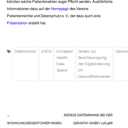
könnten solche Patientenakten sogar Pflicht werden.
Ausführliche
Informationen dazu auf der
Homepage
des Vereins
Patientenrechte und Datenschutz e. V.; der dazu auch eine
Präsentation
erstellt hat.
Datenschutz
EHDS
European
Gesetz zur
Gesund
Health
Beschleunigung
Data
der Digitalisierung
Space
im
Gesundheitswesen
Navigation
←
RIESIGE DATENPANNE BEI DER
(Beiträge)
WOHNUNGSEIGENTÜMER*INNEN
GEMATIK GMBH: 116.466