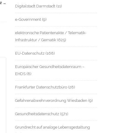
N!
→
Digitalstadt Darmstadt
(11)
e-Government
(9)
elektronische Patientenakte / Telematik-
Infrastruktur / Gematik
(625)
EU-Datenschutz
(168)
Europäischer Gesundheitsdatenraum –
EHDS
(8)
Frankfurter Datenschutzbüro
(28)
Gefahrenabwehrverordnung Wiesbaden
(9)
Gesundheitsdatenschutz
(571)
Grundrecht auf analoge Lebensgestaltung