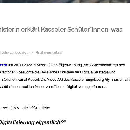
isterin erklärt Kasseler Schüler*innen, was
ische Landespolitik
/
2Kommentare
ionen
am 28.
0
9.
20
22 in Kassel
(nach Eigenwerbung
„
die Leitveranstaltung des
 Regionen“
)
besuchte die Hessische Ministerin für Digitale Strategie und
 im Offenen Kanal Kassel. Die Video-AG des
Kasseler
Engelsburg-Gymnasiums h
 Schüler*innen wollten Neues zum Thema Digitalisierung erfahren.
 zwei (ab Minute 1:23) lautete:
igitalisierung eigentlich?
“