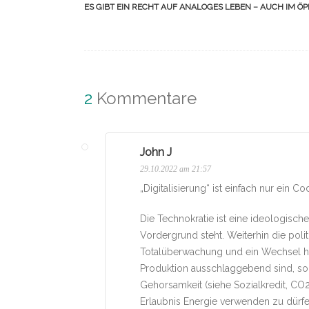
(Beiträge)
ES GIBT EIN RECHT AUF ANALOGES LEBEN – AUCH IM Ö
2
Kommentare
John J
29.10.2022 am 21:57
„Digitalisierung“ ist einfach nur ein C
Die Technokratie ist eine ideologisch
Vordergrund steht. Weiterhin die po
Totalüberwachung und ein Wechsel hin
Produktion ausschlaggebend sind, son
Gehorsamkeit (siehe Sozialkredit, CO2
Erlaubnis Energie verwenden zu dürfe