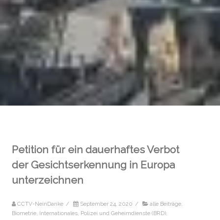
Petition für ein dauerhaftes Verbot
der Gesichtserkennung in Europa
unterzeichnen
CCTV-NeinDanke
/
September 24, 2020
/
alle Beiträge
,
Biometrie
,
Internationales
,
Polizei und Geheimdienste (BRD)
,