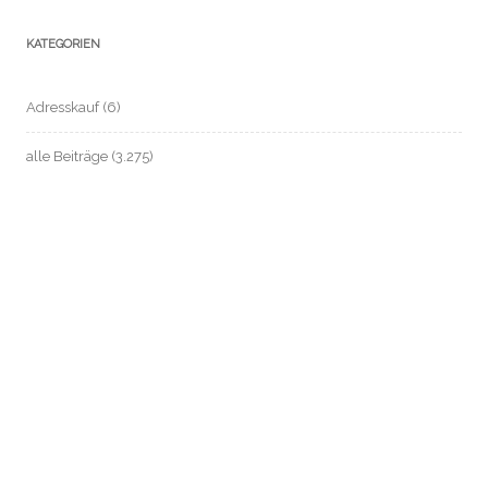
KATEGORIEN
Adresskauf
(6)
alle Beiträge
(3.275)
anonym zahlen / Bargeld sichern
(37)
ARD-ZDF-Beitragsservice (früher: GEZ)
(14)
Automatisierte Einzelentscheidung / Profile
(2)
Beschäftigten- / Sozial- / Verbraucherdaten-Datenschutz
(221)
Beschäftigtendatenschutz
(199)
Biometrie
(26)