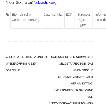
finden Sie u. a. auf
Netzpolitik.org
.
Biometrische
Datenschutz
EDRi
European
informa
Gesichtserkennung
Digital
Selbst
Rights
Navigation
←
DER DATENSCHUTZ UND DIE
DATENSCHUTZ IN NORWEGEN:
(Beiträge)
WIEDERÖFFNUNG DER
GELDSTRAFE GEGEN DAS
BORDELLE…
NORWEGISCHE
STRASSENVERKEHRSAMT V
ERHÄNGT WG. Z
WECKWIDRIGER NUTZUNG V
ON V
IDEOÜBERWACHUNGSKAMERAS