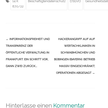
14 K
Beschäftigtendatenschutz
DSGVO
Gesundheitsda
870/22
Navigation
←
INFORMATIONSFREIHEIT UND
HACKERANGRIFF AUF AUF
(Beiträge)
TRANSPARENZ DER
WERTACHKLINIKEN IN
ÖFFENTLICHE VERWALTUNG IN
SCHWABMÜNCHEN UND
FRANKFURT: EIN SCHRITT VOR,
BOBINGEN (BAYERN): BETRIEB
DANN ZWEI ZURÜCK…
MASSIV EINGESCHRÄNKT;
OPERATIONEN ABGESAGT
→
Hinterlasse einen
Kommentar