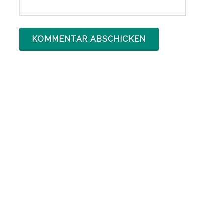
ARCHIV
Archiv
KATEGORIEN
Adresskauf
(6)
alle Beiträge
(3.275)