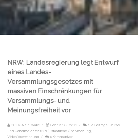
NRW: Landesregierung legt Entwurf
eines Landes-
Versammlungsgesetzes mit
massiven Einschränkungen für
Versammlungs- und
Meinungsfreiheit vor
CCTV-NeinDanke
/
Februar 24, 2021
/
alle Beiträge
,
Polizei
und Geheimdienste (BRD)
,
staatliche Überwachung
,
Videoüberwachung
/
0Kommentare