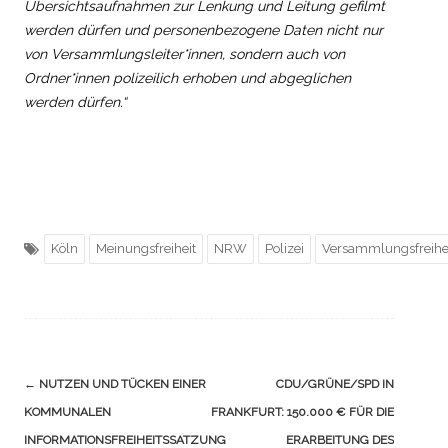
Übersichtsaufnahmen zur Lenkung und Leitung gefilmt
werden dürfen und personenbezogene Daten nicht nur
von Versammlungsleiter*innen, sondern auch von
Ordner*innen polizeilich erhoben und abgeglichen
werden dürfen.“
Köln
Meinungsfreiheit
NRW
Polizei
Versammlungsfreihe
Navigation
←
NUTZEN UND TÜCKEN EINER
CDU/GRÜNE/SPD IN
(Beiträge)
KOMMUNALEN
FRANKFURT: 150.000 € FÜR DIE
INFORMATIONSFREIHEITSSATZUNG
ERARBEITUNG DES