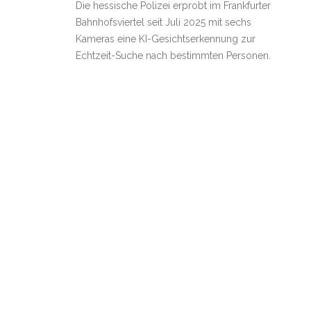
Die hessische Polizei erprobt im Frankfurter
Bahnhofsviertel seit Juli 2025 mit sechs
Kameras eine KI-Gesichtserkennung zur
Echtzeit-Suche nach bestimmten Personen.
Weiterlesen
Das Bahnhofsviertel in Frankfurt –
23
Experimentierfeld für Sicherheit (?)
04,
oder für Kontrolle – Spaziergang
2026
durch einen videoüberwachten
Stadtteil am 30. Mai
CCTV-NeinDanke
/
April 23, 2026
/
alle
Beiträge
,
Polizei und Geheimdienste (BRD)
,
Veranstaltungen / Termine
,
Videoüberwachung
,
Videoüberwachung in der Region
/
1Kommentare