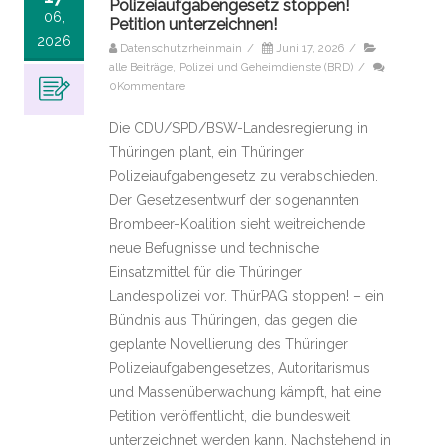
Polizeiaufgabengesetz stoppen!
06,
Petition unterzeichnen!
2026
Datenschutzrheinmain
/
Juni 17, 2026
/
alle Beiträge
,
Polizei und Geheimdienste (BRD)
/
0Kommentare
Die CDU/SPD/BSW-Landesregierung in
Thüringen plant, ein Thüringer
Polizeiaufgabengesetz zu verabschieden.
Der Gesetzesentwurf der sogenannten
Brombeer-Koalition sieht weitreichende
neue Befugnisse und technische
Einsatzmittel für die Thüringer
Landespolizei vor. ThürPAG stoppen! – ein
Bündnis aus Thüringen, das gegen die
geplante Novellierung des Thüringer
Polizeiaufgabengesetzes, Autoritarismus
und Massenüberwachung kämpft, hat eine
Petition veröffentlicht, die bundesweit
unterzeichnet werden kann. Nachstehend in