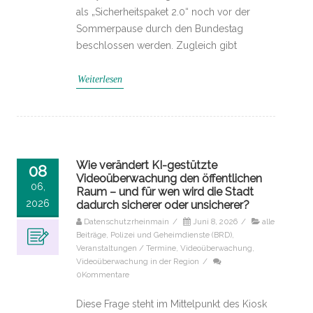
als „Sicherheitspaket 2.0“ noch vor der
Sommerpause durch den Bundestag
beschlossen werden. Zugleich gibt
Weiterlesen
Wie verändert KI-gestützte
08
Videoüberwachung den öffentlichen
06,
Raum – und für wen wird die Stadt
2026
dadurch sicherer oder unsicherer?
Datenschutzrheinmain
/
Juni 8, 2026
/
alle
Beiträge
,
Polizei und Geheimdienste (BRD)
,
Veranstaltungen / Termine
,
Videoüberwachung
,
Videoüberwachung in der Region
/
0Kommentare
Diese Frage steht im Mittelpunkt des Kiosk