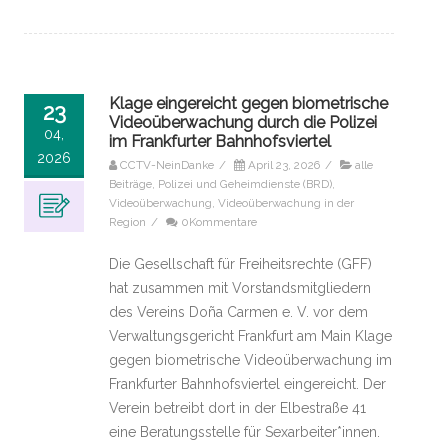
Klage eingereicht gegen biometrische
23
Videoüberwachung durch die Polizei
04,
im Frankfurter Bahnhofsviertel
2026
CCTV-NeinDanke
/
April 23, 2026
/
alle
Beiträge
,
Polizei und Geheimdienste (BRD)
,
Videoüberwachung
,
Videoüberwachung in der
Region
/
0Kommentare
Die Gesellschaft für Freiheitsrechte (GFF)
hat zusammen mit Vorstandsmitgliedern
des Vereins Doña Carmen e. V. vor dem
Verwaltungsgericht Frankfurt am Main Klage
gegen biometrische Videoüberwachung im
Frankfurter Bahnhofsviertel eingereicht. Der
Verein betreibt dort in der Elbestraße 41
eine Beratungsstelle für Sexarbeiter*innen.