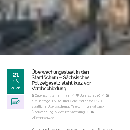
Überwachungsstaat in den
21
Startlöchern – Sächsisches
06,
Polizeigesetz steht kurz vor
2026
Verabschiedung
Datenschutzrheinmain
/
Juni 21, 2026
/
alle Beiträge
,
Polizei und Geheimdienste (BRD)
,
staatliche Überwachung
,
Telekommunikations-
Überwachung
,
Videoüberwachung
/
0Kommentare
Kurz nach dem Jahreswechsel 2026 war es