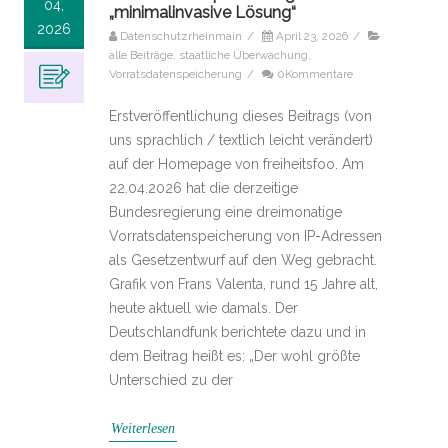
04,
„minimalinvasive Lösung“
2026
Datenschutzrheinmain
/
April 23, 2026
/
alle Beiträge
,
staatliche Überwachung
,
Vorratsdatenspeicherung
/
0Kommentare
Erstveröffentlichung dieses Beitrags (von
uns sprachlich / textlich leicht verändert)
auf der Homepage von freiheitsfoo. Am
22.04.2026 hat die derzeitige
Bundesregierung eine dreimonatige
Vorratsdatenspeicherung von IP-Adressen
als Gesetzentwurf auf den Weg gebracht.
Grafik von Frans Valenta, rund 15 Jahre alt,
heute aktuell wie damals. Der
Deutschlandfunk berichtete dazu und in
dem Beitrag heißt es: „Der wohl größte
Unterschied zu der
Weiterlesen