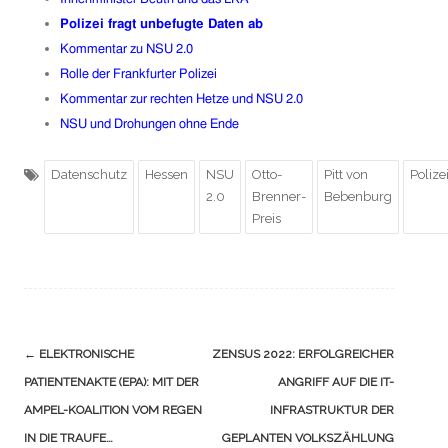
Polizei fragt unbefugte Daten ab
Kommentar zu NSU 2.0
Rolle der Frankfurter Polizei
Kommentar zur rechten Hetze und NSU 2.0
NSU und Drohungen ohne Ende
Datenschutz
Hessen
NSU
Otto-
Pitt von
Polize
2.0
Brenner-
Bebenburg
Preis
Navigation
←
ELEKTRONISCHE
ZENSUS 2022: ERFOLGREICHER
(Beiträge)
PATIENTENAKTE (EPA): MIT DER
ANGRIFF AUF DIE IT-
AMPEL-KOALITION VOM REGEN
INFRASTRUKTUR DER
IN DIE TRAUFE…
GEPLANTEN VOLKSZÄHLUNG