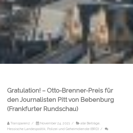
Gratulation! – Otto-Brenner-Preis für
den Journalisten Pitt von Bebenburg
(Frankfurter Rundschau)
Transparenz
/
November 24, 2021
/
alle Beiträge
,
Hessische Landespolitik
,
Polizei und Geheimdienste (BRD)
/