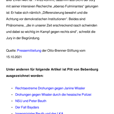
aller Ehren wert ist“. Hinzu kommt, dass ihm aus Sicht der Jury
mit seiner intensiven Recherche „ebenso Fulminantes“ gelungen
ist: Er habe sich nämlich „Differenzierung bewahrt und die
Achtung vor demokratischen Institutionen“. Beides sind
Phänomene, „die in unserer Zeit erschreckend rasch schwinden
und dabei so wichtig im Kampf gegen rechts sind“, schreibt die
Jury in der Begründung.
Que
lle:
Pressemitteilung
der Otto-Brenner-Stiftung vom
15.10.2021
Unter anderen für folgende Artikel ist Pitt von Bebenburg
ausgezeichnet worden:
Rechtsextreme Drohungen gegen Janine Wissler
Drohungen gegen Wissler durch die hessische Polizei
NSU und Peter Beuth
Der Fall Baydars
Innenminister Beuth und das LKA