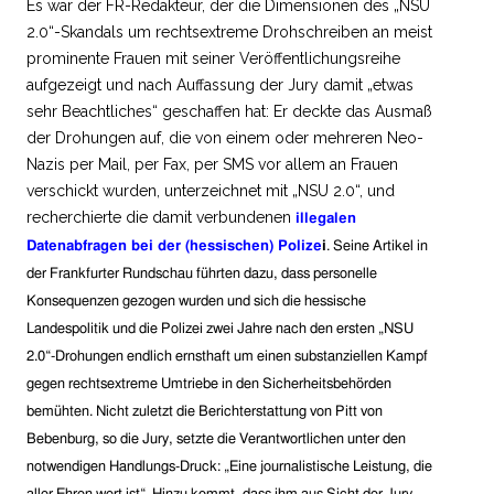
Es war der FR-Redakteur, der die Dimensionen des „NSU
2.0“-Skandals um rechtsextreme Drohschreiben an meist
prominente Frauen mit seiner Veröffentlichungsreihe
aufgezeigt und nach Auffassung der Jury damit „etwas
sehr Beachtliches“ geschaffen hat: Er deckte das Ausmaß
der Drohungen auf, die von einem oder mehreren Neo-
Nazis per Mail, per Fax, per SMS vor allem an Frauen
verschickt wurden, unterzeichnet mit „NSU 2.0“, und
recherchierte die damit verbundenen
illegalen
Datenabfragen bei der (hessischen) Polize
i
. Seine Artikel in
der Frankfurter Rundschau führten dazu, dass personelle
Konsequenzen gezogen wurden und sich die hessische
Landespolitik und die Polizei zwei Jahre nach den ersten „NSU
2.0“-Drohungen endlich ernsthaft um einen substanziellen Kampf
gegen rechtsextreme Umtriebe in den Sicherheitsbehörden
bemühten. Nicht zuletzt die Berichterstattung von Pitt von
Bebenburg, so die Jury, setzte die Verantwortlichen unter den
notwendigen Handlungs-Druck: „Eine journalistische Leistung, die