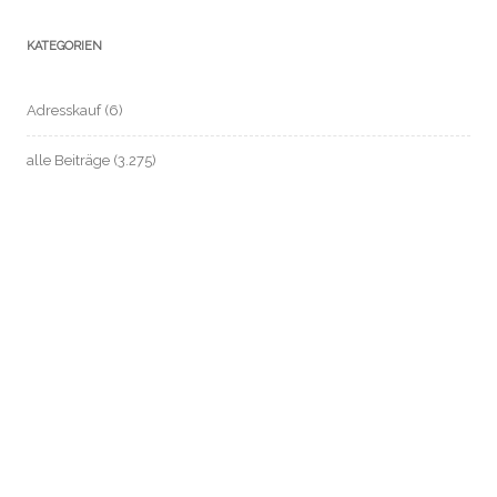
KATEGORIEN
Adresskauf
(6)
alle Beiträge
(3.275)
anonym zahlen / Bargeld sichern
(37)
ARD-ZDF-Beitragsservice (früher: GEZ)
(14)
Automatisierte Einzelentscheidung / Profile
(2)
Beschäftigten- / Sozial- / Verbraucherdaten-Datenschutz
(221)
Beschäftigtendatenschutz
(199)
Biometrie
(26)