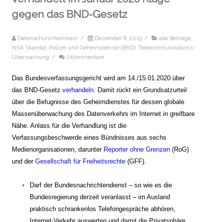
gegen das BND-Gesetz
Datenschutzrheinmain
/
Dezember 8, 2019
/
alle Beiträge
,
NSA Skandal
,
Polizei und Geheimdienste (BRD)
,
Telekommunikations-
Überwachung
/
0Kommentare
Das Bundesverfassungsgericht wird am
14./15.01.2020
über
das BND-Gesetz
verhandeln
. Damit rückt ein Grundsatzurteil
über die Befugnisse des Geheimdienstes für dessen globale
Massenüberwachung des Datenverkehrs im Internet in greifbare
Nähe.
Anlass für die Verhandlung ist die
Verfassungsbeschwerde eines Bündnisses aus sechs
Medienorganisationen, darunter
Reporter ohne Grenzen
(RoG)
und der
Gesellschaft für Freiheitsrechte
(GFF).
Darf der Bundesnachrichtendienst – so wie es die
Bundesregierung derzeit veranlasst – im Ausland
praktisch schrankenlos Telefongespräche abhören,
Internet-Verkehr auswerten und damit die Privatsphäre