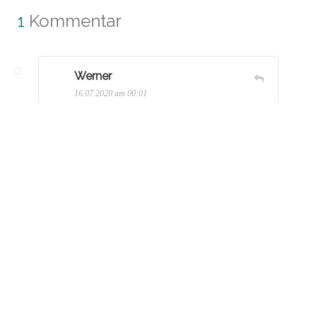
1
Kommentar
Werner
16.07.2020 am 00:01
Wie ist das im Versammlungsgesetz,
kann man da nicht täglich eine
Versammlung anmelden?
Hinterlasse einen
Kommentar
KOMMENTAR