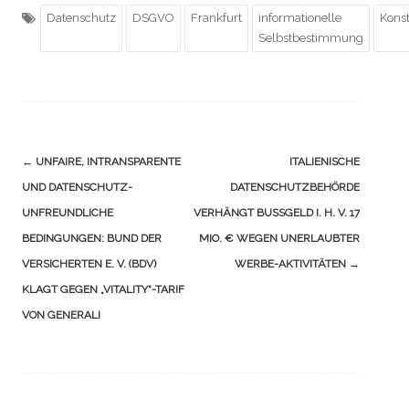
Datenschutz
DSGVO
Frankfurt
informationelle
Kons
Selbstbestimmung
Navigation
←
UNFAIRE, INTRANSPARENTE
ITALIENISCHE
(Beiträge)
UND DATENSCHUTZ-
DATENSCHUTZBEHÖRDE
UNFREUNDLICHE
VERHÄNGT BUSSGELD I. H. V. 17 M
BEDINGUNGEN: BUND DER
IO. € WEGEN UNERLAUBTER W
VERSICHERTEN E. V. (BDV)
ERBE-AKTIVITÄTEN
→
KLAGT GEGEN „VITALITY“-TARIF
VON GENERALI