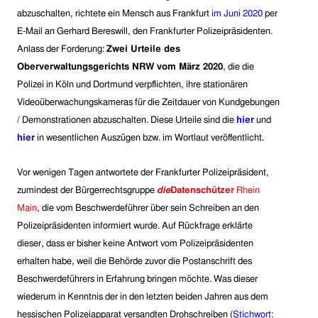
abzuschalten, richtete e
in Mensch aus Frankfurt
im Juni 2020
per
E-Mail
an
Gerhard Bereswill,
den Frankfurter Polizeipräsidenten.
Anlass der Forderung:
Zwei Urteile des
Oberverwaltungsgerichts NRW vom März 2020
, die die
Polizei in Köln und Dortmund verpflichten, ihre stationären
Videoüberwachungskameras für die Zeitdauer von Kundgebungen
/ Demonstrationen abzuschalten. Diese Urteile sind die
hier
und
hier
in wesentlichen Auszügen bzw. im Wortlaut veröffentlicht.
Vor wenigen Tagen antwortete der Frankfurter Polizeipräsident,
zumindest der Bürgerrechtsgruppe
die
Datenschützer
Rhein
Main
, d
ie vom Beschwerdeführer über
sein Schreiben an den
Polizeipräsidenten
informiert wurde
. Auf Rückfrage erklärte
dieser, dass er bisher
keine Antwort vom Polizeipräsidenten
erhalten habe, weil die Behörde
zu
vo
r
die Postanschrift des
Beschwerdeführers in Erfahrung bringen möchte. Was dieser
wiederum in
Kenntnis
der in den letzten beiden Jahren aus dem
hessischen Polizeiapparat versandten Drohschreiben (
Stichwort: