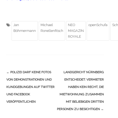
Jan
Michael
NEO
openSchufa
Sch
Böhmermann
Ronellenfitsch
MAGAZIN
ROYALE
Navigation
←
POLIZEI DARF KEINE FOTOS
LANDGERICHT NÜRNBERG
(Beiträge)
VON DEMONSTRATIONEN UND
ENTSCHEIDET: VERMIETER
KUNDGEBUNGEN AUF TWITTER
HABEN KEIN RECHT, DIE
UND FACEBOOK
MIETWOHNUNG ZUSAMMEN
VERÖFFENTLICHEN
MIT BELIEBIGEN DRITTEN
PERSONEN ZU BESICHTIGEN
→