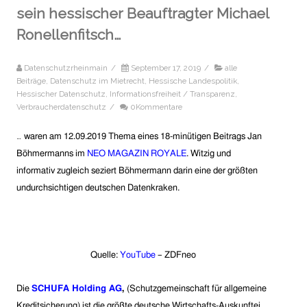
sein hessischer Beauftragter Michael
Ronellenfitsch…
Datenschutzrheinmain
/
September 17, 2019
/
alle
Beiträge
,
Datenschutz im Mietrecht
,
Hessische Landespolitik
,
Hessischer Datenschutz
,
Informationsfreiheit / Transparenz
,
Verbraucherdatenschutz
/
0Kommentare
…
waren
am 12.09.2019
Thema eine
s 18-minütigen Beitrags Jan
Böhmermanns
im
NEO MAGAZIN ROYALE
.
Witzig und
informativ zugleich seziert Böhmermann
darin eine der größten
undurchsichtige
n
deutsche
n
Datenkrake
n
.
Quelle:
YouTube
– ZDFneo
Die
SCHUFA Holding AG
,
(Schutzgemeinschaft für allgemeine
Kreditsicherung) ist die größte deutsche Wirtschafts-Auskunftei.