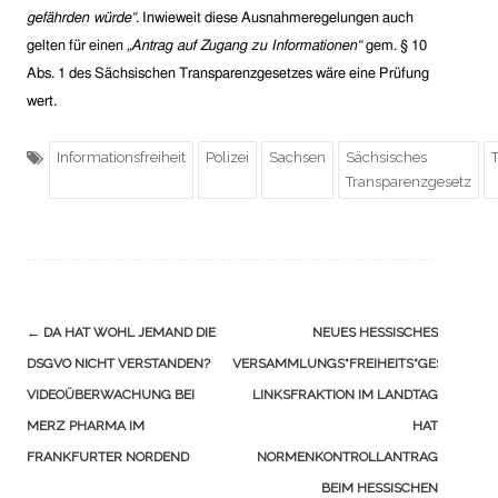
gefährden würde“
.
Inwieweit diese Ausnahmeregelungen auch
gelten für einen
„
Antrag auf Zugang zu Informationen“
gem. § 10
Abs. 1 des
Sächsische
n
Transparenzgesetz
es wäre eine Prüfung
wert.
Informationsfreiheit
Polizei
Sachsen
Sächsisches
Transparenzgesetz
Navigation
←
DA HAT WOHL JEMAND DIE
NEUES HESSISCHES
(Beiträge)
DSGVO NICHT VERSTANDEN?
VERSAMMLUNGS“FREIHEITS“GESETZ:
VIDEOÜBERWACHUNG BEI
LINKSFRAKTION IM LANDTAG
MERZ PHARMA IM
HAT
FRANKFURTER NORDEND
NORMENKONTROLLANTRAG
BEIM HESSISCHEN