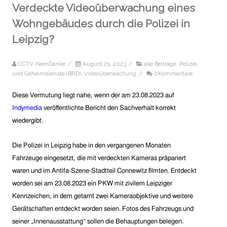
Verdeckte Videoüberwachung eines
Wohngebäudes durch die Polizei in
Leipzig?
CCTV-NeinDanke
/
August 25, 2023
/
alle Beiträge
,
Polizei
und Geheimdienste (BRD)
,
Videoüberwachung
/
0Kommentare
Diese Vermutung liegt nahe, wenn der am 23.08.2023 auf
Indymedia
veröffentlichte Bericht den Sachverhalt korrekt
wiedergibt.
Die Polizei in Leipzig habe in den vergangenen Monaten
Fahrzeuge eingesetzt, die mit verdeckten Kameras präpariert
waren und im Antifa-Szene-Stadtteil Connewitz filmten. Entdeckt
worden sei am 23.08.2023 ein PKW mit zivilem Leipziger
Kennzeichen, in dem getarnt zwei Kameraobjektive und weitere
Gerätschaften entdeckt worden seien. Fotos des Fahrzeugs und
seiner „Innenausstattung“ sollen die Behauptungen belegen.