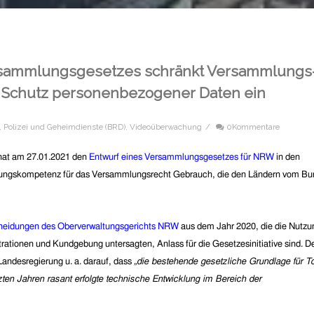
rsammlungsgesetzes schränkt Versammlungs
 Schutz personenbezogener Daten ein
,
Polizei und Geheimdienste (BRD)
,
Videoüberwachung
/
0Kommentare
hat am 27.01.2021 den
Entwurf eines Versammlungsgesetzes für NRW
in den
bungskompetenz für das Versammlungsrecht Gebrauch, die den Ländern vom Bu
heidungen des Oberverwaltungsgerichts NRW
aus dem Jahr 2020, die die Nutzu
ationen und Kundgebung untersagten, Anlass für die Gesetzesinitiative sind. D
Landesregierung u. a. darauf, dass
„die bestehende gesetzliche Grundlage für T
en Jahren rasant erfolgte technische Entwicklung im Bereich der