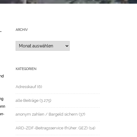
-
ARCHIV
Archiv
KATEGORIEN
nd
Adresskauf
(6)
ng
alle Beiträge
(3.275)
enn
anonym zahlen / Bargeld sichern
(37)
on-
ARD-ZDF-Beitragsservice (früher: GEZ)
(14)