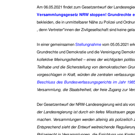
Am
0
6.
05.
2021 findet
zum Gesetzentwurf der Landesregi
Versammlungsgesetz NRW stoppen! Grundrechte e
bekleiden, die in unmittelbarer Nähe zu Polizei und Ordn
,
denn
Vertreter*innen der Zivilgesellschaft sind keine gel
In einer gemeinsamen
Stellungnahme
vom 05.05.2021 erk
Grundrechte und Demokratie
und die
Vereinigung Demokra
kollektive Meinungsfreiheit – eines der wichtigsten polit
Teilhabe und die Sicherstellung von demokratischen Gru
vorgeschlagen in Kraft, würden die zentralen verfassung
Beschluss des Bundesverfassungsgerichts im Jahr 198
Versammlung, die Staatsfreiheit, der freie Zugang zur 
Der Gesetzentwurf der NRW-Landesregierung wird als vor
der Landesregierung ist durch ein tiefes Misstrauen geg
machen. Versammlungen werden alleinig als polizeilich
Entsprechend sieht der Entwurf weitreichende Regulierun
Polizeirecht in Versammlungen, die Errichtung von Kontro