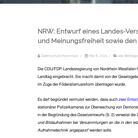
NRW: Entwurf eines Landes-Ve
und Meinungsfreiheit sowie den
Datenschutzrheinmain
/
Mai 6, 2021
/
alle Beiträge
Die CDU/FDP-Landesregierung von Nordrhein-Westfalen 
Landtag eingebracht. Sie macht damit von der Gesetzge
im Zuge der Föderalismusreform übertragen wurde.
Es darf begründet vermutet werden, dass auch
zwei Entsc
stationärer Polizeikameras zur Überwachung von Demonstr
in der Begründung des Gesetzentwurfs (S. 2) verweist die 
und Bildaufnahmen bei Versammlungen an die in den letzt
Aufnahmetechnik angepasst“
werden solle.