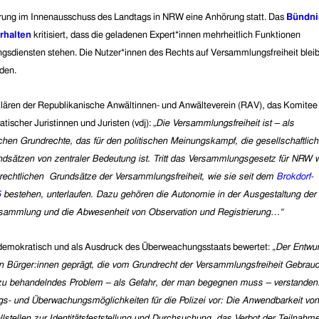
erung
im Innenausschuss des Landta
gs in NRW
eine Anhörung statt. Das
Bündni
rhalten
kritisiert, dass die geladenen Expert*
i
nnen mehrheitlich Funktionen
ungsdiensten stehen. Die
Nutzer*innen
des
Rechts auf
Versammlungs
freiheit
blei
aden.
lären der Republikanische Anwältinnen- und Anwälteverein (RAV), das
Komitee 
tischer Juristinnen und Juristen
(vdj):
„
Die Versammlungsfreiheit ist – als
ischen Grundrechte, das für den politischen Meinungskampf, die gesellschaftlic
ndsätzen von zentraler Bedeutung ist. Tritt das Versammlungsgesetz für NRW 
srechtlichen Grundsätze der Versammlungsfreiheit, wie sie seit dem
Brokdorf-
5
bestehen, unterlaufen. Dazu gehören die Autonomie in der Ausgestaltung der
Versammlung und die Abwesenheit von Observation und Registrierung…“
demokratisch und als Ausdruck des Überweachungsstaats bewertet: „
Der Entwur
en Bürger:innen geprägt, die vom Grundrecht der Versammlungsfreiheit Gebrau
 zu behandelndes Problem – als Gefahr, der man begegnen muss – verstanden
gs- und Überwachungsmöglichkeiten für die Polizei vor: Die Anwendbarkeit von
llstellen zur Identitätsfeststellung und Durchsuchung, das Verbot der Teilnahm