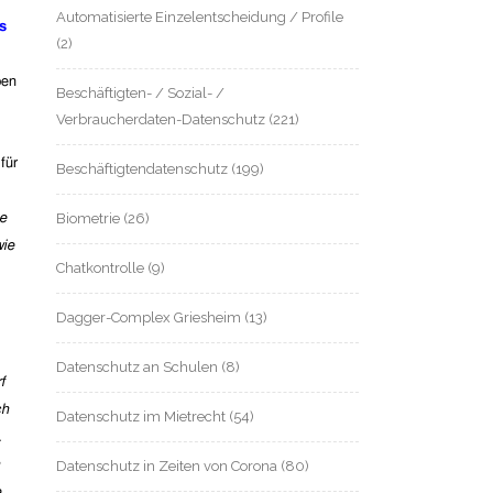
Automatisierte Einzelentscheidung / Profile
s
(2)
ben
Beschäftigten- / Sozial- /
Verbraucherdaten-Datenschutz
(221)
für
Beschäftigtendatenschutz
(199)
Biometrie
(26)
he
wie
Chatkontrolle
(9)
Dagger-Complex Griesheim
(13)
Datenschutz an Schulen
(8)
f
ch
Datenschutz im Mietrecht
(54)
.
Datenschutz in Zeiten von Corona
(80)
e