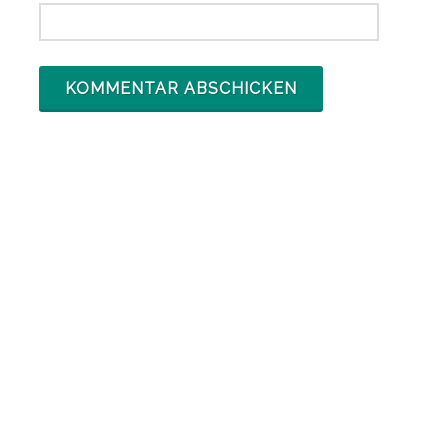
ARCHIV
Archiv
KATEGORIEN
Adresskauf
(6)
alle Beiträge
(3.274)