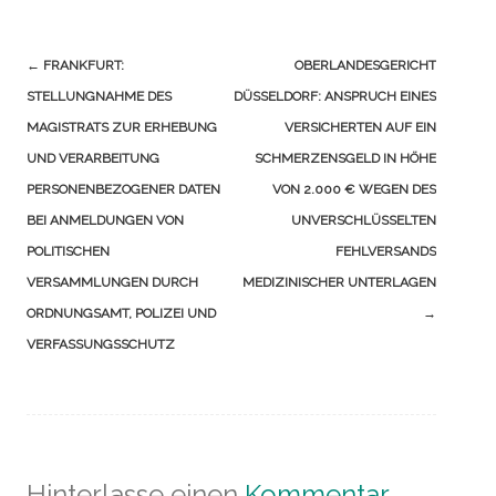
Navigation
←
FRANKFURT:
OBERLANDESGERICHT
(Beiträge)
STELLUNGNAHME DES
DÜSSELDORF: ANSPRUCH EINES
MAGISTRATS ZUR ERHEBUNG
VERSICHERTEN AUF EIN
UND VERARBEITUNG
SCHMERZENSGELD IN HÖHE
PERSONENBEZOGENER DATEN
VON 2.000 € WEGEN DES
BEI ANMELDUNGEN VON
UNVERSCHLÜSSELTEN
POLITISCHEN
FEHLVERSANDS
VERSAMMLUNGEN DURCH
MEDIZINISCHER UNTERLAGEN
ORDNUNGSAMT, POLIZEI UND
→
VERFASSUNGSSCHUTZ
Hinterlasse einen
Kommentar