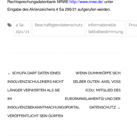
Rechtsprechungsdatenbank NRWE
http://www.nrwe.de/
unter
Eingabe des Aktenzeichens 4 Sa 290/21 aufgerufen werden.
4 Sa
Beschäftigtendatenschutz
informationelle
Priv
290/21
Selbstbestimmung
Navigation
←
SCHUFA DARF DATEN EINES
WENN DUMMKÖPFE SICH
(Beiträge)
INSOLVENZSCHULDNERS NICHT
SELBER OUTEN: AXEL VOSS
LÄNGER VERWERTEN ALS SIE
(CDU, MITGLIED DES
IM
EUROPAPARLAMENTS) UND DER
INSOLVENZBEKANNTMACHUNGSPORTAL
DATENSCHUTZ
→
VERÖFFENTLICHT SEIN DÜRFEN