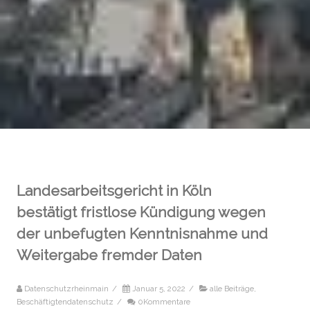
Landesarbeitsgericht in Köln
bestätigt fristlose Kündigung wegen
der unbefugten Kenntnisnahme und
Weitergabe fremder Daten
Datenschutzrheinmain
/
Januar 5, 2022
/
alle Beiträge
,
Beschäftigtendatenschutz
/
0Kommentare