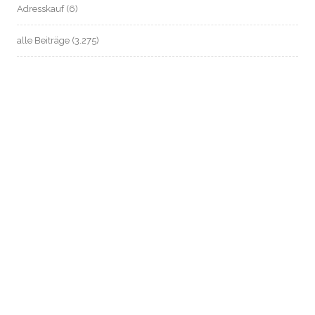
Adresskauf
(6)
alle Beiträge
(3.275)
anonym zahlen / Bargeld sichern
(37)
ARD-ZDF-Beitragsservice (früher: GEZ)
(14)
Automatisierte Einzelentscheidung / Profile
(2)
Beschäftigten- / Sozial- / Verbraucherdaten-Datenschutz
(221)
Beschäftigtendatenschutz
(199)
Biometrie
(26)
Chatkontrolle
(9)
Dagger-Complex Griesheim
(13)