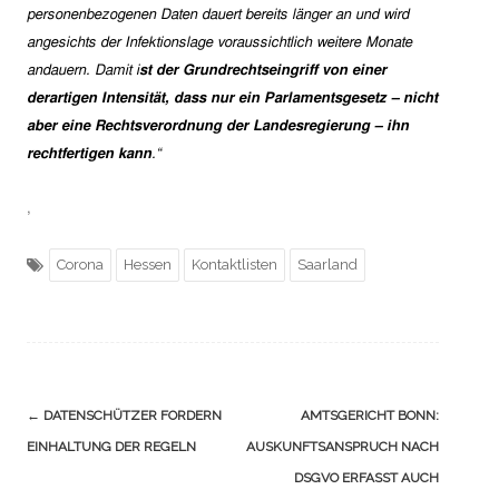
personenbezogenen Daten dauert bereits länger an und wird
angesichts der Infektionslage voraussichtlich weitere Monate
andauern. Damit i
st der Grundrechtseingriff von einer
derartigen Intensität, dass nur ein Parlamentsgesetz – nicht
aber eine Rechtsverordnung der Landesregierung – ihn
rechtfertigen kann
.“
,
Corona
Hessen
Kontaktlisten
Saarland
Navigation
←
DATENSCHÜTZER FORDERN
AMTSGERICHT BONN:
(Beiträge)
EINHALTUNG DER REGELN
AUSKUNFTSANSPRUCH NACH
DSGVO ERFASST AUCH