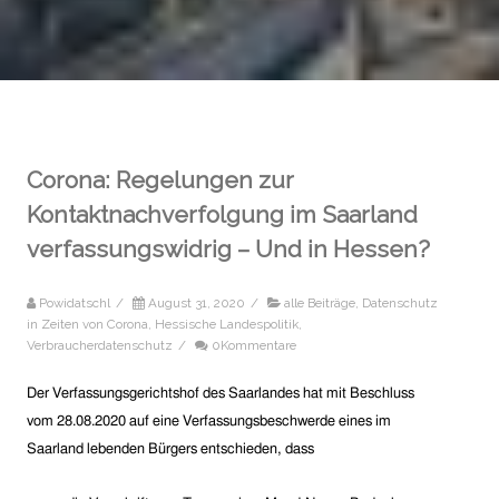
Corona: Regelungen zur
Kontaktnachverfolgung im Saarland
verfassungswidrig – Und in Hessen?
Powidatschl
/
August 31, 2020
/
alle Beiträge
,
Datenschutz
in Zeiten von Corona
,
Hessische Landespolitik
,
Verbraucherdatenschutz
/
0Kommentare
Der Verfassungsgerichtshof des Saarlandes hat mit Beschluss
vom 28.08.2020 auf eine Verfassungsbeschwerde eines im
Saarland lebenden Bürgers entschieden, dass