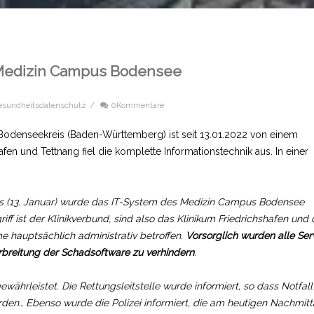
d Medizin Campus Bodensee
esundheitsdatenschutz
/
0Kommentare
odenseekreis (Baden-Württemberg) ist seit 13.01.2022 von einem
hafen und Tettnang fiel die komplette Informationstechnik aus. In einer
s (13. Januar) wurde das IT-System des Medizin Campus Bodensee
ff ist der Klinikverbund, sind also das Klinikum Friedrichshafen und 
e hauptsächlich administrativ betroffen.
V
orsorglich wurden alle Ser
rbreitung der Schadsoftware zu verhindern
.
währleistet. Die Rettungsleitstelle wurde informiert, so dass Notfall
den… Ebenso wurde die Polizei informiert, die am heutigen Nachmit