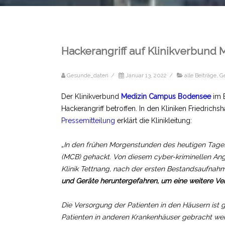
Hackerangriff auf Klinikverbun
Gesunde_daten
/
Januar 13, 2022
/
alle Beiträge
,
G
Der Klinikverbund
Medizin Campus Bodensee
im B
Hackerangriff betroffen. In den Kliniken Friedrichs
Pressemitteilung
erklärt die Klinikleitung:
„
In den frühen Morgenstunden des heutigen Tage
(MCB) gehackt. Von diesem cyber-kriminellen Angri
Klinik Tettnang, nach der ersten Bestandsaufnahm
und Geräte heruntergefahren, um eine weitere Ve
Die Versorgung der Patienten in den Häusern ist ge
Patienten in anderen Krankenhäuser gebracht wer