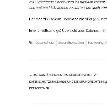
mit Cybercrime-Spezialisten ins Klinikum kommt,
und weitere Maßnahmen zu starten, um auch admin
Der Medizin Campus Bodensee hat rund 540 Betten
Eine (unvollständige) Übersicht über Datenpanne
Datenschutz
Gesundheitsdaten
Hackerangrif
Navigation
←
DAS AUSLÄNDERZENTRALREGISTER VERLETZT
(Beiträge)
DATENSCHUTZSTANDARDS UND DIE GRUNDRECHTE MIL
BETROFFENER