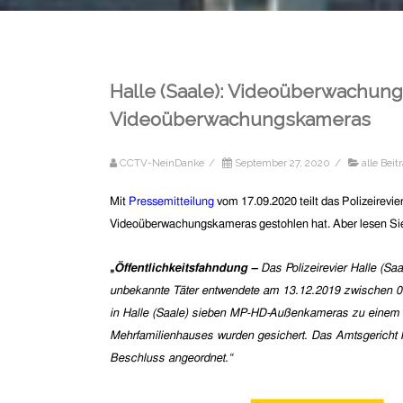
Halle (Saale): Videoüberwachung 
Videoüberwachungskameras
CCTV-NeinDanke
/
September 27, 2020
/
alle Beit
Mit
Pressemitteilung
vom 17.09.2020 teilt das Polizeirevie
Videoüberwachungskameras gestohlen hat. Aber lesen Sie
„
Öffentlichkeitsfahndung –
Das Polizeirevier Halle (Sa
unbekannte Täter entwendete am 13.12.2019 zwischen 04
in Halle (Saale) sieben MP-HD-Außenkameras zu einem
Mehrfamilienhauses wurden gesichert. Das Amtsgericht H
Beschluss angeordnet.“