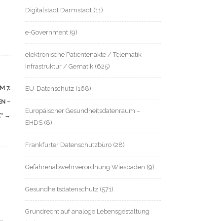
Digitalstadt Darmstadt
(11)
e-Government
(9)
elektronische Patientenakte / Telematik-
Infrastruktur / Gematik
(625)
 7.
EU-Datenschutz
(168)
 – H
Europäischer Gesundheitsdatenraum –
“
→
EHDS
(8)
Frankfurter Datenschutzbüro
(28)
Gefahrenabwehrverordnung Wiesbaden
(9)
Gesundheitsdatenschutz
(571)
Grundrecht auf analoge Lebensgestaltung