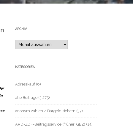
en
ARCHIV
Archiv
KATEGORIEN
Adresskauf
(6)
Der
ße
alle Beiträge
(3.275)
anonym zahlen / Bargeld sichern
(37)
per
ARD-ZDF-Beitragsservice (früher: GEZ)
(14)