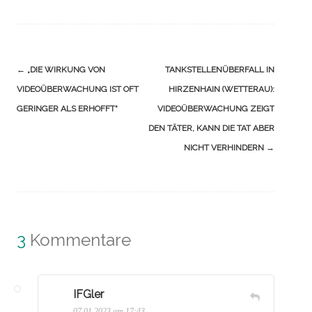
Navigation
←
„DIE WIRKUNG VON
TANKSTELLENÜBERFALL IN
(Beiträge)
VIDEOÜBERWACHUNG IST OFT
HIRZENHAIN (WETTERAU):
GERINGER ALS ERHOFFT“
VIDEOÜBERWACHUNG ZEIGT
DEN TÄTER, KANN DIE TAT ABER
NICHT VERHINDERN
→
3
Kommentare
IFGler
07.01.2023 am 17:43