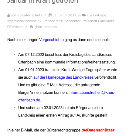
Januar in Kraft getreten
Sozial-Datenschutz
/
Januar 6, 2023
/
alle Beiträge
,
Informationsfreiheit / Transparenz
,
Jobcenter Pro Arbeit Landkreis
Offenbach
/
3Kommentare
Nach einer langen
Vorgeschichte
ging es dann doch schnell:
Am 07.12.2022 beschloss der Kreistag des Landkreises
Offenbach eine kommunale Informationsfreiheitssatzung.
Am 01.01.2023 trat sie in Kraft. Wenige Tage später wurde
sie auch
auf der Homepage des Landkreises
veröffentlicht.
Und es gibt eine E-Mail-Adresse, die anfragende
Bürger*innen nutzen können:
informationsfreiheit@kreis-
offenbach.de
.
Und schon am 02.01.2023 hat ein Bürger aus dem
Landkreis einen ersten Antrag auf Auskünfte gestellt.
In einer E-Mail, die der Bürgerrechtsgruppe
die
Datenschützer