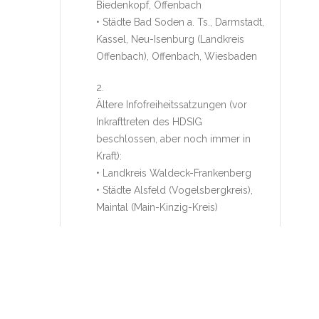
Biedenkopf, Offenbach
• Städte Bad Soden a. Ts., Darmstadt,
Kassel, Neu-Isenburg (Landkreis
Offenbach), Offenbach, Wiesbaden
2.
Ältere Infofreiheitssatzungen (vor
Inkrafttreten des HDSIG
beschlossen, aber noch immer in
Kraft):
• Landkreis Waldeck-Frankenberg
• Städte Alsfeld (Vogelsbergkreis),
Maintal (Main-Kinzig-Kreis)
3.
Der Landkreis Darmstadt-Dieburg
hat mit Beschluss des Kreistags vom
07.11.2022 die 2019 beschlossene
Informationsfreiheitssatzung wieder