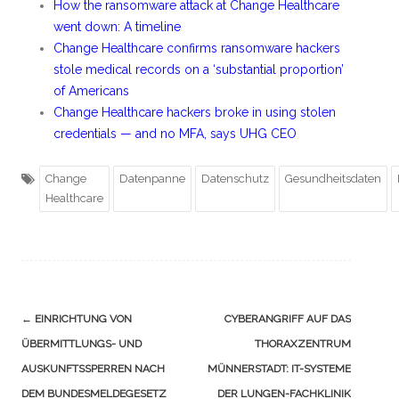
How the ransomware attack at Change Healthcare
went down: A timeline
Change Healthcare confirms ransomware hackers
stole medical records on a ‘substantial proportion’
of Americans
Change Healthcare hackers broke in using stolen
credentials — and no MFA, says UHG CEO
Change
Datenpanne
Datenschutz
Gesundheitsdaten
Healthcare
Navigation
←
EINRICHTUNG VON
CYBERANGRIFF AUF DAS
(Beiträge)
ÜBERMITTLUNGS- UND
THORAXZENTRUM
AUSKUNFTSSPERREN NACH
MÜNNERSTADT: IT-SYSTEME
DEM BUNDESMELDEGESETZ
DER LUNGEN-FACHKLINIK