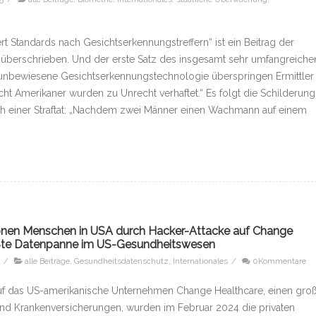
iert Standards nach Gesichtserkennungstreffern“ ist ein Beitrag der
überschrieben. Und der erste Satz des insgesamt sehr umfangreiche
uf unbewiesene Gesichtserkennungstechnologie überspringen Ermittler
ht Amerikaner wurden zu Unrecht verhaftet.“ Es folgt die Schilderung
ach einer Straftat: „Nachdem zwei Männer einen Wachmann auf einem
ionen Menschen in USA durch Hacker-Attacke auf Change
rößte Datenpanne im US-Gesundheitswesen
/
alle Beiträge
,
Gesundheitsdatenschutz
,
Internationales
/
0Kommentare
uf das US-amerikanische Unternehmen Change Healthcare, einen gro
 und Krankenversicherungen, wurden im Februar 2024 die privaten