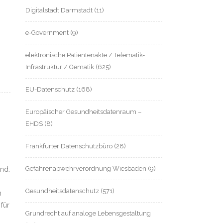
Digitalstadt Darmstadt
(11)
e-Government
(9)
elektronische Patientenakte / Telematik-
Infrastruktur / Gematik
(625)
EU-Datenschutz
(168)
Europäischer Gesundheitsdatenraum –
EHDS
(8)
Frankfurter Datenschutzbüro
(28)
Gefahrenabwehrverordnung Wiesbaden
(9)
nd:
Gesundheitsdatenschutz
(571)
h
 für
Grundrecht auf analoge Lebensgestaltung