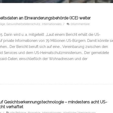
eitsdaten an Einwanderungsbehörde (ICE) weiter
träge
,
Gesundheitsdatenschutz
,
Internationales
/
0Kommentare
 Darin wird u. a. mitgeteilt: „Laut einem Bericht erhält die US-
 private Informationen von 79 Millionen US-Bürgern. Damit könnte si
hen… Der Bericht beruft sich auf eine… Vereinbarung zwischen den
aid Services und dem US-Heimatschutzministerium… Der gemeldete
icaid-Daten, einschließlich der Wohnadressen und der
 auf Gesichtserkennungstechnologie – mindestens acht US-
ht verhaftet
5
/
alle Beiträge
,
Biometrie
,
Internationales
,
staatliche Überwachung
,