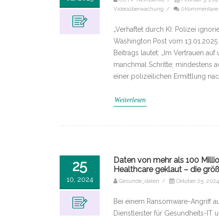
Videoüberwachung
/
0Kommentare
„Verhaftet durch KI: Polizei ignor
Washington Post vom 13.01.2025 
Beitrags lautet: „Im Vertrauen a
manchmal Schritte; mindestens ac
einer polizeilichen Ermittlung n
Weiterlesen
Daten von mehr als 100 Mill
25
Healthcare geklaut – die g
10, 2024
Gesunde_daten
/
Oktober 25, 2024
Bei einem Ransomware-Angriff a
Dienstleister für Gesundheits-IT