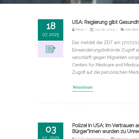
USA: Regierung gibt Gesundh
18
Petra
/
Juli 18, 2025
/
alle Bei
07, 2025
Das meldet die ZEIT am 17.07.2025.
Einwanderungsbehörde Zugriff auf
verschärft gegen Migranten vorge
Centers for Medicare and Medic
Zugriff auf die persönlichen Med
Weiterlesen
Polizei in USA: Im Vertrauen
03
Bürger*innen wurden zu Unrec
02, 2025
CCTV-NeinDanke
/
Februar 3, 202