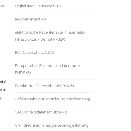
uro
Digitalstadt Darmstadt
(11)
e-Government
(9)
elektronische Patientenakte / Telematik-
Infrastruktur / Gematik
(625)
EU-Datenschutz
(168)
Europäischer Gesundheitsdatenraum –
EHDS
(8)
 ALS
Frankfurter Datenschutzbüro
(28)
RTE
TE
→
Gefahrenabwehrverordnung Wiesbaden
(9)
Gesundheitsdatenschutz
(571)
Grundrecht auf analoge Lebensgestaltung