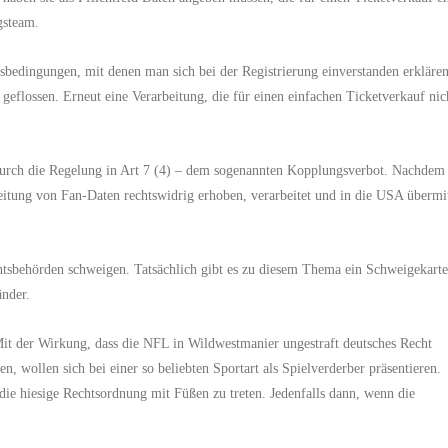
gsteam.
gsbedingungen, mit denen man sich bei der Registrierung einverstanden erkläre
 geflossen. Erneut eine Verarbeitung, die für einen einfachen Ticketverkauf nic
durch die Regelung in Art 7 (4) – dem sogenannten Kopplungsverbot. Nachdem
beitung von Fan-Daten rechtswidrig erhoben, verarbeitet und in die USA übermit
htsbehörden schweigen. Tatsächlich gibt es zu diesem Thema ein Schweigekarte
nder.
 Mit der Wirkung, dass die NFL in Wildwestmanier ungestraft deutsches Recht
, wollen sich bei einer so beliebten Sportart als Spielverderber präsentieren.
 die hiesige Rechtsordnung mit Füßen zu treten.
Jedenfalls dann, wenn
die