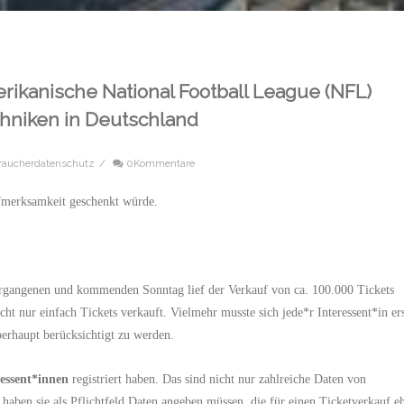
erikanische National Football League (NFL)
hniken in Deutschland
raucherdatenschutz
/
0Kommentare
merksamkeit geschenkt würde.
ergangenen und kommenden Sonntag lief der Verkauf von ca. 100.000 Tickets
ht nur einfach Tickets verkauft. Vielmehr musste sich jede*r Interessent*in er
berhaupt berücksichtigt zu werden.
ressent*innen
registriert haben.
Das sind nicht nur zahlreiche Daten von
haben sie
als Pflichtfeld
Daten angeben müssen, die für einen Ticketverkauf e