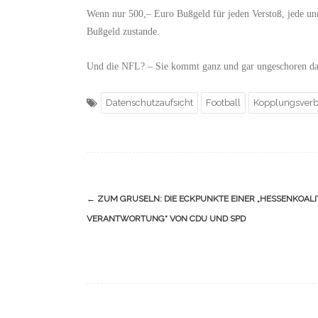
Wenn nur 500,– Euro Bußgeld für jeden Verstoß,
jede un
Bußgeld zustande.
U
nd die NFL? –
Sie
kommt
ganz und gar
ungeschoren d
Datenschutzaufsicht
Football
Kopplungsverb
Navigation
←
ZUM GRUSELN: DIE ECKPUNKTE EINER „HESSENKOALI
(Beiträge)
VERANTWORTUNG“ VON CDU UND SPD