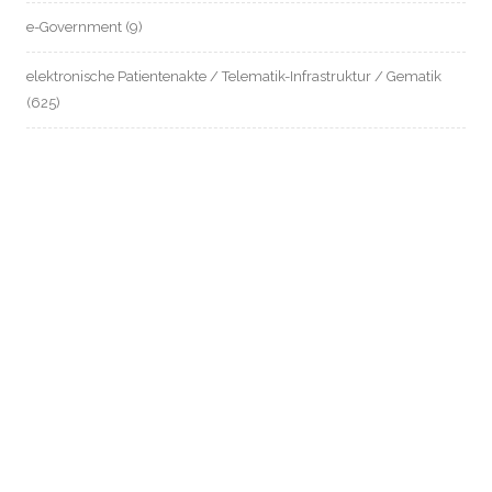
e-Government
(9)
elektronische Patientenakte / Telematik-Infrastruktur / Gematik
(625)
EU-Datenschutz
(168)
Europäischer Gesundheitsdatenraum – EHDS
(8)
Frankfurter Datenschutzbüro
(28)
Gefahrenabwehrverordnung Wiesbaden
(9)
Gesundheitsdatenschutz
(571)
Grundrecht auf analoge Lebensgestaltung
(35)
Gruppentreffen
(1)