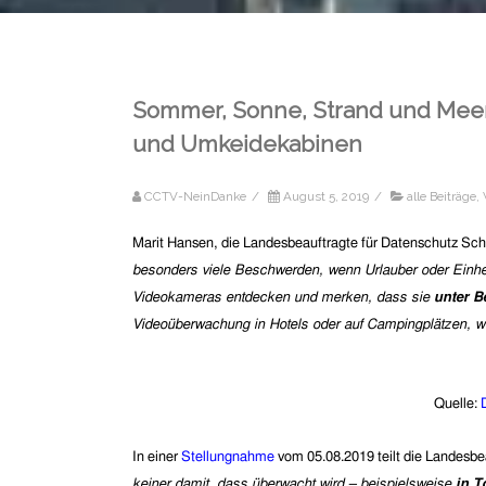
Sommer, Sonne, Strand und Meer
und Umkeidekabinen
CCTV-NeinDanke
/
August 5, 2019
/
alle Beiträge
,
Marit Hansen, die Landesbeauftragte für Datenschutz Schl
besonders viele Beschwerden, wenn Urlauber oder Ein
Videokameras entdecken und merken, dass sie
unter B
Videoüberwachung in Hotels oder auf Campingplätzen, w
Quelle:
In einer
Stellungnahme
vom 05.08.2019 teilt die Landesbe
keiner damit, dass überwacht wird – beispielsweise
in T