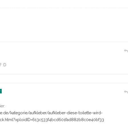
? :D
ier:
ge.de/kategorie/aufkleber/aufkleber-diese-toilette-wird-
eck.html?xploidID=613c533f4bcd601fad882b8c0e40bf33