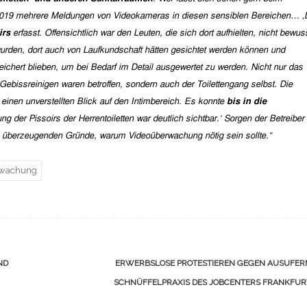
019 mehrere Meldungen von Videokameras in diesen sensiblen Bereichen… ‚
irs
erfasst. Offensichtlich war den Leuten, die sich dort aufhielten, nicht bewuss
 wurden, dort auch von Laufkundschaft hätten gesichtet werden können und
ichert blieben, um bei Bedarf im Detail ausgewertet zu werden. Nicht nur das
bissreinigen waren betroffen, sondern auch der Toilettengang selbst. Die
einen unverstellten Blick auf den Intimbereich. Es konnte
bis in die
g der Pissoirs der Herrentoiletten war deutlich sichtbar.‘
S
orgen der Betreiber
e überzeugenden Gründe, warum Videoüberwachung nötig sein sollte.“
rwachung
ND
ERWERBSLOSE PROTESTIEREN GEGEN AUSUFER
SCHNÜFFELPRAXIS DES JOBCENTERS FRANKFU