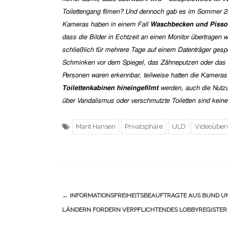
Toilettengang filmen? Und dennoch gab es im Sommer 2
Kameras haben in einem Fall
Waschbecken und Pisso
dass die Bilder in Echtzeit an einen Monitor übertragen
schließlich für mehrere Tage auf einem Datenträger gespe
Schminken vor dem Spiegel, das Zähneputzen oder das Ge
Personen waren erkennbar, teilweise hatten die Kameras 
Toilettenkabinen hineingefilmt
werden, auch die Nutzun
über Vandalismus oder verschmutzte Toiletten sind kein
Marit Hansen
Privatsphäre
ULD
Videoübe
Navigation
←
INFORMATIONSFREIHEITSBEAUFTRAGTE AUS BUND U
(Beiträge)
LÄNDERN FORDERN VERPFLICHTENDES LOBBYREGISTER