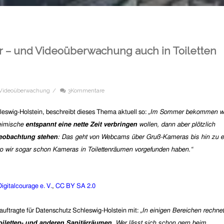
 – und Videoüberwachung auch in Toiletten
Videoüberwachung
/
3Kommentare
eswig-Holstein, beschreibt dieses Thema aktuell so:
„Im Sommer bekommen w
heimische
entspannt eine nette Zeit verbringen
wollen, dann aber plötzlich
eobachtung stehen
: Das geht von Webcams über Gruß-Kameras bis hin zu e
o wir sogar schon Kameras in Toilettenräumen vorgefunden haben.“
Digitalcourage e. V.
,
CC BY SA 2.0
auftragte für Datenschutz Schleswig-Holstein mit:
„
In einigen Bereichen rechnet
oiletten- und anderen Sanitärräumen
. Wer lässt sich schon gern beim