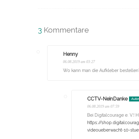
3
Kommentare
Henny
06.08.2019 am 03:27
Wo kann man die Aufkleber bestellen
CCTV-NeinDanke
Autor
06.08.2019 am 07:59
Bei Digitalcourage e. V.! H
https://shop.digitalcoura
videoueberwacht-10-stu