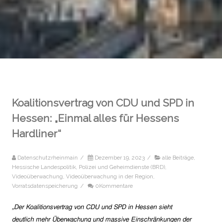
Koalitionsvertrag von CDU und SPD in
Hessen: „Einmal alles für Hessens
Hardliner“
Datenschutzrheinmain
/
Dezember 19, 2023
/
alle Beiträge
,
Hessische Landespolitik
,
Polizei und Geheimdienste (BRD)
,
Videoüberwachung
,
Videoüberwachung in der Region
,
Vorratsdatenspeicherung
/
0Kommentare
„Der Koalitionsvertrag von CDU und SPD in Hessen sieht
deutlich mehr Überwachung und massive Einschränkungen der