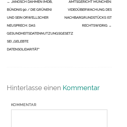
Navigation
←
JANOSCH DAHMEN (MDB,
AMTSGERICHT MÜNCHEN:
(Beiträge)
BÜNDNIS 90 / DIE GRÜNEN)
VIDEOÜBERWACHUNG DES
UND SEIN ORWELLSCHER
NACHBARGRUNDSTÜCKS IST
NEUSPRECH: DAS
RECHTSWIDRIG
→
GESUNDHEITSDATENNUTZUNGSGESETZ
SEI „GELEBTE
DATENSOLIDARITÄT“
Hinterlasse einen
Kommentar
KOMMENTAR