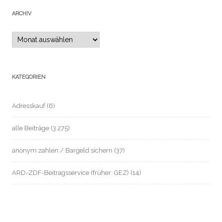
ARCHIV
Archiv
KATEGORIEN
Adresskauf
(6)
alle Beiträge
(3.275)
anonym zahlen / Bargeld sichern
(37)
ARD-ZDF-Beitragsservice (früher: GEZ)
(14)
Automatisierte Einzelentscheidung / Profile
(2)
Beschäftigten- / Sozial- / Verbraucherdaten-Datenschutz
(221)