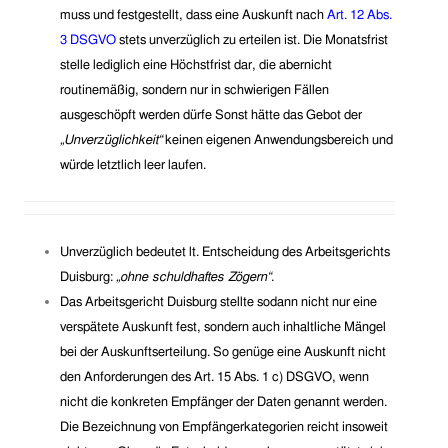
muss
und
festgestellt, dass eine Auskunft nach
Art. 12 Abs.
3 DSGVO
stets unverzüglich zu erteilen ist. Die Monatsfrist
stell
e
lediglich eine Höchstfrist dar,
die aber
nicht
routinemäßig, sondern nur in schwierigen Fällen
ausgeschöpft werden
dürfe Sonst
hätte das Gebot der
„Unverzüglichkeit“
keinen eigenen Anwendungsbereich und
würde letztlich leer laufen.
Unverzüglich bedeutet lt. Entscheidung des Arbeitsgerichts
Duisburg:
„ohne schuldhaftes Zögern“
.
Das Arbeitsgericht Duisburg stellte sodann nicht nur eine
verspätete Auskunft fest, sondern auch inhaltliche Mängel
bei der Auskunftserteilung. So genüg
e
eine Auskunft nicht
den Anforderungen
des
Art. 15 Abs. 1 c) DSGVO, wenn
nicht die konkreten Empfänger der Daten genannt werden.
Die
B
ezeichnung von Empfängerkategorien reicht insoweit