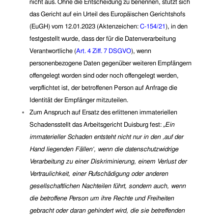
nicht aus.
Ohne die Entscheidung zu benennen, stützt sich
das Gericht auf ein Urteil des
Europäi
schen Gerichtshofs
(EuGH) vom 12.01.2023 (Aktenzeichen:
C-154/21
), in den
festgestellt wurde, dass der für die Datenverarbeitung
Verantwortliche (
Art. 4 Ziff. 7 DSGVO
), wenn
personenbezogene Daten gegenüber weiteren Empfängern
offengelegt worden sind oder noch offengelegt werden,
verpflichtet ist, der betroffenen Person auf Anfrage die
Identität der Empfänger mitzuteilen.
Zum
Anspruch auf Ersatz des erlittenen immateriellen
Schadens
stellt das Arbeitsgericht Duisburg fest:
„
Ein
immaterieller Schaden entsteht nicht nur in den ‚auf der
Hand liegenden Fällen‘, wenn die datenschutzwidrige
Verarbeitung zu einer Diskriminierung, einem Verlust der
Vertraulichkeit, einer Rufschädigung oder anderen
gesellschaftlichen Nachteilen führt, sondern auch, wenn
die betroffene Person um ihre Rechte und Freiheiten
gebracht oder daran gehindert wird, die sie betreffenden