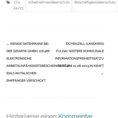
3 Ca
Arbeitnehmerdatenschutz
Beschäftigtendatenschutz
44/23
Navigation
←
RIESIGE DATENPANNE BEI
EICHENZELL (LANDKREIS
(Beiträge)
DER GEMATIK GMBH: 116.466
FULDA): WEITERE KOMMUNALE
ELEKTRONISCHE
INFORMATIONSFREIHEITSSATZUNG
ARBEITSUNFÄHIGKEITSBESCHEINIGUNGEN
TRITT AM 01.08.2023 IN KRAFT
(EAU) AN FALSCHEN
→
EMPFÄNGER VERSCHICKT
Hinterlasse einen
Kommentar