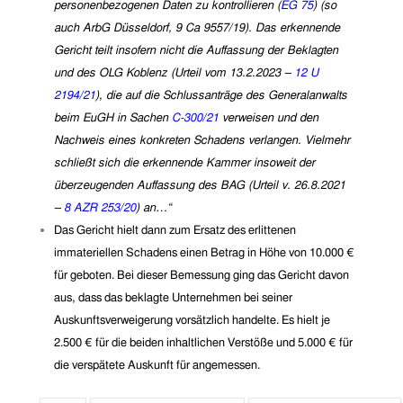
personenbezogenen Daten zu kontrollieren (
EG 75
) (so
auch ArbG Düsseldorf, 9 Ca 9557/19). Das erkennende
Gericht teilt insofern nicht die Auffassung der Beklagten
und des OLG Koblenz (Urteil vom 13.2.2023 –
12 U
2194/21
), die auf die Schlussanträge des Generalanwalts
beim EuGH in Sachen
C-300/21
verweisen und den
Nachweis eines konkreten Schadens verlangen. Vielmehr
schließt sich die erkennende Kammer insoweit der
überzeugenden Auffassung des BAG (Urteil v. 26.8.2021
–
8 AZR 253/20
) an…“
Das Gericht hielt dann zum Ersatz des erlittenen
immateriellen Schadens einen Betrag in Höhe von 10.000 €
für geboten. Bei dieser Bemessung ging das Gericht davon
aus, dass das beklagte Unternehmen bei seiner
Auskunftsverweigerung vorsätzlich handelte. Es hielt je
2.500 € für die beiden inhaltlichen Verstöße und 5.000 € für
die verspätete Auskunft für angemessen.