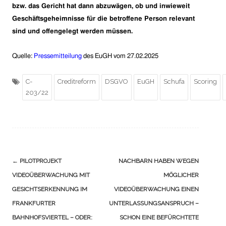
bzw. das Gericht hat dann abzuwägen, ob und inwieweit
Geschäftsgeheimnisse für die betroffene Person relevant
sind und offengelegt werden müssen.
Q
uelle:
Pressemitteilung
des EuGH vom 27.02.2025
C-
Creditreform
DSGVO
EuGH
Schufa
Scoring
203/22
Navigation
←
PILOTPROJEKT
NACHBARN HABEN WEGEN
(Beiträge)
VIDEOÜBERWACHUNG MIT
MÖGLICHER
GESICHTSERKENNUNG IM
VIDEOÜBERWACHUNG EINEN
FRANKFURTER
UNTERLASSUNGSANSPRUCH –
BAHNHOFSVIERTEL – ODER:
SCHON EINE BEFÜRCHTETE