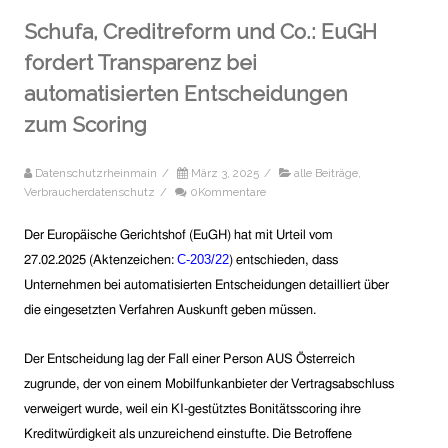
Schufa, Creditreform und Co.: EuGH
fordert Transparenz bei
automatisierten Entscheidungen
zum Scoring
Datenschutzrheinmain
/
März 3, 2025
/
alle Beiträge
,
Verbraucherdatenschutz
/
0Kommentare
Der Europäische Gerichtshof (EuGH)
hat
mit Urteil vo
m
C-203/22
27.0
2
.2025
(Aktenzeichen:
) entschieden,
da
s
s
Unternehmen bei automatisierten Entscheidungen detailliert über
die eingesetzten Verfahren Auskunft geben müssen.
Der Entscheidung lag der Fall einer Person
AUS Österreich
zugrunde, der von einem Mobilfunkanbieter der Vertragsabschluss
verweigert wurde, weil ein KI-gestütztes Bonitätsscoring ihre
Kreditwürdigkeit als unzureichend einstufte. Die Betroffene