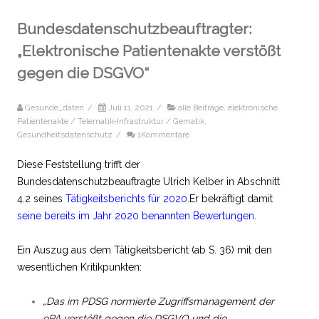
Bundesdatenschutzbeauftragter:
„Elektronische Patientenakte verstößt
gegen die DSGVO“
Gesunde_daten
/
Juli 11, 2021
/
alle Beiträge
,
elektronische
Patientenakte / Telematik-Infrastruktur / Gematik
,
Gesundheitsdatenschutz
/
1Kommentare
Diese Feststellung trifft der
Bundesdatenschutzbeauftragte Ulrich Kelber in Abschnitt
4.2 seines
Tätigkeitsberichts für 2020
.Er bekräftigt damit
seine bereits im Jahr 2020 benannten Bewertungen
.
Ein Auszug aus dem Tätigkeitsbericht (ab S. 36) mit den
wesentlichen Kritikpunkten:
„Das im PDSG normierte Zugriffsmanagement der
ePA verstößt gegen die DSGVO und die