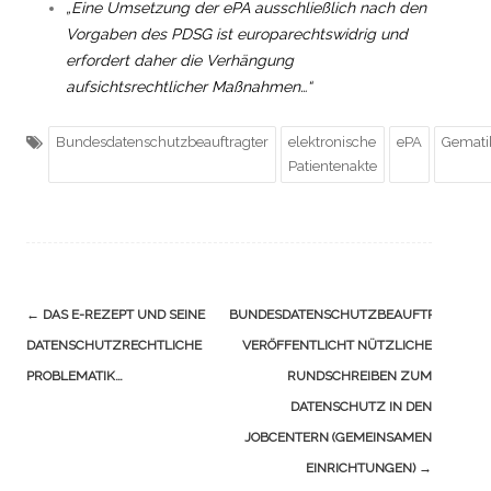
„Eine Umsetzung der ePA ausschließlich nach den
Vorgaben des PDSG ist europarechtswidrig und
erfordert daher die Verhängung
aufsichtsrechtlicher Maßnahmen…“
Bundesdatenschutzbeauftragter
elektronische
ePA
Gemati
Patientenakte
Navigation
←
DAS E-REZEPT UND SEINE
BUNDESDATENSCHUTZBEAUFTRAGTER
(Beiträge)
DATENSCHUTZRECHTLICHE
VERÖFFENTLICHT NÜTZLICHE
PROBLEMATIK…
RUNDSCHREIBEN ZUM
DATENSCHUTZ IN DEN
JOBCENTERN (GEMEINSAMEN
EINRICHTUNGEN)
→