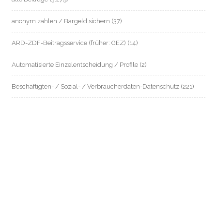
anonym zahlen / Bargeld sichern
(37)
ARD-ZDF-Beitragsservice (früher: GEZ)
(14)
Automatisierte Einzelentscheidung / Profile
(2)
Beschäftigten- / Sozial- / Verbraucherdaten-Datenschutz
(221)
Beschäftigtendatenschutz
(199)
Biometrie
(26)
Chatkontrolle
(9)
Dagger-Complex Griesheim
(13)
Datenschutz an Schulen
(8)