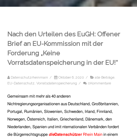
Nach den Urteilen des EuGH: Offener
Brief an EU-Kommission mit der
Forderung „Keine
Vorratsdatenspeicherung in der EU!“
Datenschutzrheinmain
/
Oktober 6, 2020
/
alle Beiträge
,
EU-Datenschutz
,
Vorratsdatenspeicherung
/
0Kommentare
Gemeinsam mit mehr als 40
anderen
Nichtregierungsorganisationen aus Deutschland,
Großbritannien
,
Portugal, Rumänien, Slowenien, Schweden, Irland, Finnland,
Norwegen, Österreich, Italien, Griechenland, Dänemark, den
Niederlanden, Spanien und i
mit
nternationalen Verbänden forder
t
die Bürgerrechtsgruppe
die
Datenschützer
Rhein Main
in einem