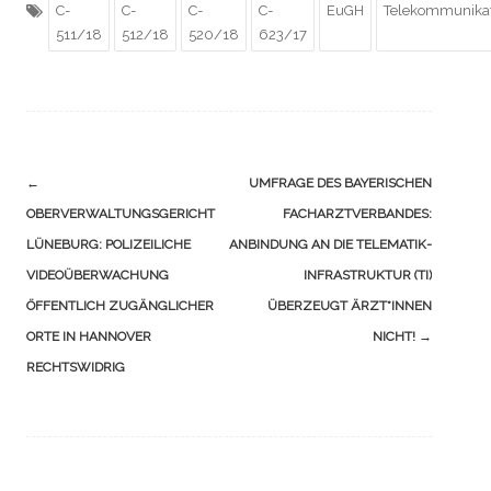
C-
C-
C-
C-
EuGH
Telekommunika
511/18
512/18
520/18
623/17
Navigation
←
UMFRAGE DES BAYERISCHEN
(Beiträge)
OBERVERWALTUNGSGERICHT
FACHARZTVERBANDES:
LÜNEBURG: POLIZEILICHE
ANBINDUNG AN DIE TELEMATIK-
VIDEOÜBERWACHUNG
INFRASTRUKTUR (TI)
ÖFFENTLICH ZUGÄNGLICHER
ÜBERZEUGT ÄRZT*INNEN
ORTE IN HANNOVER
NICHT!
→
RECHTSWIDRIG