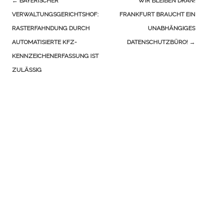
←
BAYERISCHER
WIR BLEIBEN DRAN!
(Beiträge)
VERWALTUNGSGERICHTSHOF:
FRANKFURT BRAUCHT EIN
RASTERFAHNDUNG DURCH
UNABHÄNGIGES
AUTOMATISIERTE KFZ-
DATENSCHUTZBÜRO!
→
KENNZEICHENERFASSUNG IST
ZULÄSSIG
1
Kommentar
Martin Kliehm (@kliehm)
21.03.2013 am 23:06
Der Magistrat und die schwarz-grüne
Koalition waren leider beratungsresistent.