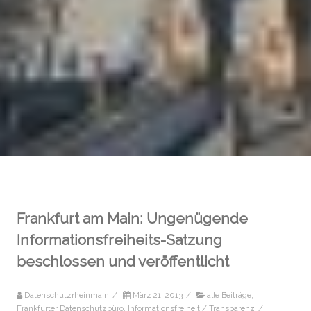
Frankfurt am Main: Ungenügende
Informationsfreiheits-Satzung
beschlossen und veröffentlicht
Datenschutzrheinmain
/
März 21, 2013
/
alle Beiträge
,
Frankfurter Datenschutzbüro
,
Informationsfreiheit / Transparenz
/