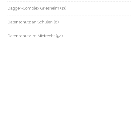
Dagger-Complex Griesheim
(13)
Datenschutz an Schulen
(8)
Datenschutz im Mietrecht
(54)
Datenschutz in Zeiten von Corona
(80)
Digitalstadt Darmstadt
(11)
e-Government
(9)
elektronische Patientenakte / Telematik-Infrastruktur / Gematik
(625)
EU-Datenschutz
(168)
Europäischer Gesundheitsdatenraum – EHDS
(8)