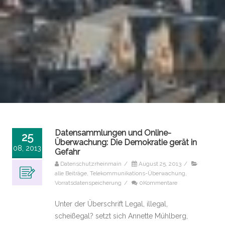
Datensammlungen und Online-
25
Überwachung: Die Demokratie gerät in
08, 2013
Gefahr
Datenschutzrheinmain
/
August 25, 2013
/
alle Beiträge
,
Telekommunikations-Überwachung
,
Vorratsdatenspeicherung
/
0Kommentare
Unter der Überschrift Legal, illegal,
scheißegal? setzt sich Annette Mühlberg,