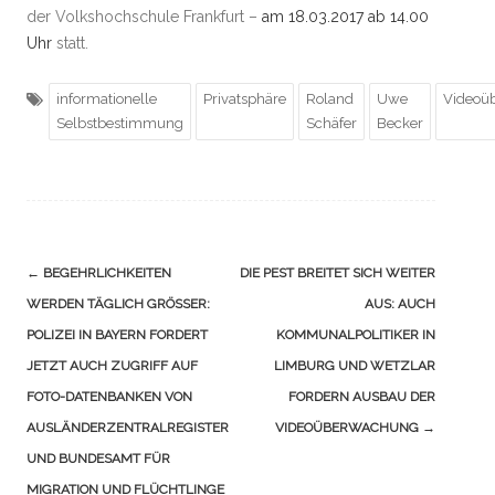
der Volkshochschule Frankfurt –
am 18.03.2017 ab 14.00
Uhr
statt.
informationelle
Privatsphäre
Roland
Uwe
Videoü
Selbstbestimmung
Schäfer
Becker
Navigation
←
BEGEHRLICHKEITEN
DIE PEST BREITET SICH WEITER
(Beiträge)
WERDEN TÄGLICH GRÖSSER: P
AUS: AUCH
OLIZEI IN BAYERN FORDERT J
KOMMUNALPOLITIKER IN
ETZT AUCH ZUGRIFF AUF F
LIMBURG UND WETZLAR
OTO-DATENBANKEN VON A
FORDERN AUSBAU DER
USLÄNDERZENTRALREGISTER U
VIDEOÜBERWACHUNG
→
ND BUNDESAMT FÜR M
IGRATION UND FLÜCHTLINGE