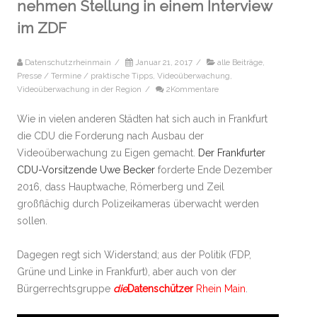
nehmen Stellung in einem Interview
im ZDF
Datenschutzrheinmain
/
Januar 21, 2017
/
alle Beiträge
,
Presse / Termine / praktische Tipps
,
Videoüberwachung
,
Videoüberwachung in der Region
/
2Kommentare
Wie in vielen anderen Städten hat sich auch in Frankfurt
die CDU die Forderung nach Ausbau der
Videoüberwachung zu Eigen gemacht.
Der Frankfurter
CDU-Vorsitzende Uwe Becker
forderte Ende Dezember
2016, dass Hauptwache, Römerberg und Zeil
großflächig durch Polizeikameras überwacht werden
sollen.
Dagegen regt sich Widerstand; aus der Politik (FDP,
Grüne und Linke in Frankfurt), aber auch von der
Bürgerrechtsgruppe
die
Datenschützer
Rhein Main
.