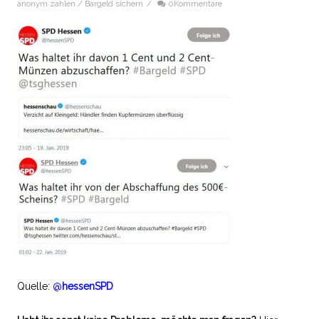
anonym zahlen / Bargeld sichern
/
0Kommentare
Quelle:
@
hessenSPD