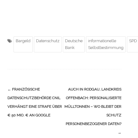
Bargeld
Datenschutz
Deutsche
informationelle
SPD
Bank
Selbstbestimmung
Navigation
←
FRANZÖSISCHE
AUCH IN RODGAU, LANDKREIS
(Beiträge)
DATENSCHUTZBEHÖRDE CNIL
OFFENBACH: PERSONALISIERTE
VERHÄNGT EINE STRAFE ÜBER
MÜLLTONNEN – WO BLEIBT DER
€ 50 MIO. € AN GOOGLE
SCHUTZ
PERSONENBEZOGENER DATEN?
→