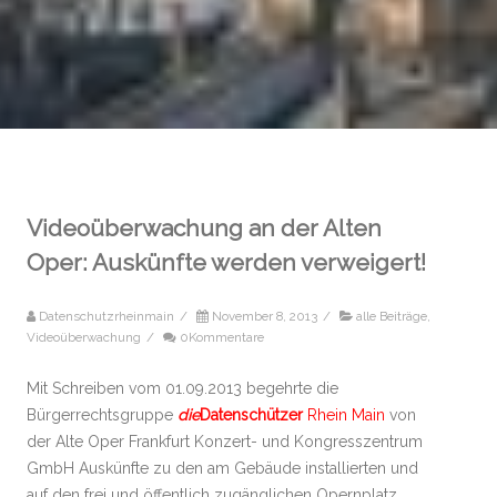
Videoüberwachung an der Alten
Oper: Auskünfte werden verweigert!
Datenschutzrheinmain
/
November 8, 2013
/
alle Beiträge
,
Videoüberwachung
/
0Kommentare
Mit Schreiben vom 01.09.2013 begehrte die
Bürgerrechtsgruppe
die
Datenschützer
Rhein Main
von
der Alte Oper Frankfurt Konzert- und Kongresszentrum
GmbH Auskünfte zu den am Gebäude installierten und
auf den frei und öffentlich zugänglichen Opernplatz