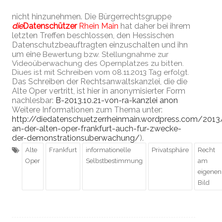
nicht hinzunehmen. D
ie Bürgerrechtsgruppe
die
Datenschützer
Rhein Main
hat daher bei ihrem
letzten Treffen beschlossen, den Hessischen
Datenschutzbeauftragten einzuschalten und ihn
um eine
Bewertung bzw. Stellungnahme zur
Videoüberwachung des Opernplatzes zu bitten.
Diues ist mit Schreiben vom 08.11.2013 Tag erfolgt.
Das Schreiben der Rechtsanwaltskanzlei, die die
Alte Oper vertritt, ist hier in anonymisierter Form
nachlesbar:
B-2013.10.21-von-ra-kanzlei anon
Weitere Informationen zum Thema unter:
http://diedatenschuetzerrheinmain.wordpress.com/20
an-der-alten-oper-frankfurt-auch-fur-zwecke-
der-demonstrationsuberwachung/
).
Alte
Frankfurt
informationelle
Privatsphäre
Recht
Oper
Selbstbestimmung
am
eigenen
Bild