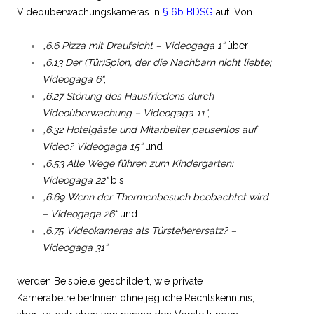
Videoüberwachungskameras in
§ 6b BDSG
auf. Von
„6.6 Pizza mit Draufsicht – Videogaga 1“
über
„6.13 Der (Tür)Spion, der die Nachbarn nicht liebte;
Videogaga 6“
,
„6.27 Störung des Hausfriedens durch
Videoüberwachung – Videogaga 11“
,
„6.32 Hotelgäste und Mitarbeiter pausenlos auf
Video? Videogaga 15“
und
„6.53 Alle Wege führen zum Kindergarten:
Videogaga 22“
bis
„6.69 Wenn der Thermenbesuch beobachtet wird
– Videogaga 26“
und
„6.75 Videokameras als Türsteherersatz? –
Videogaga 31“
werden Beispiele geschildert, wie private
KamerabetreiberInnen ohne jegliche Rechtskenntnis,