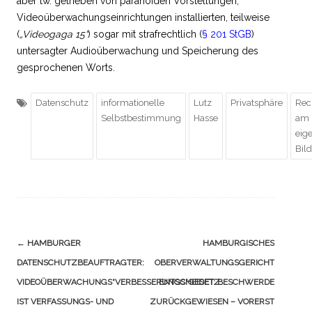
aber tw. getrieben von paranoiden Vorstellungen,
Videoüberwachungseinrichtungen installierten, teilweise
(
„Videogaga 15“
) sogar mit strafrechtlich (
§ 201 StGB
)
untersagter Audioüberwachung und Speicherung des
gesprochenen Worts.
Datenschutz
informationelle
Lutz
Privatsphäre
Rec
Selbstbestimmung
Hasse
am
eig
Bild
Navigation
←
HAMBURGER
HAMBURGISCHES
(Beiträge)
DATENSCHUTZBEAUFTRAGTER:
OBERVERWALTUNGSGERICHT
VIDEOÜBERWACHUNGS“VERBESSERUNGS“GESETZ
ENTSCHEIDET: BESCHWERDE
IST VERFASSUNGS- UND
ZURÜCKGEWIESEN – VORERST