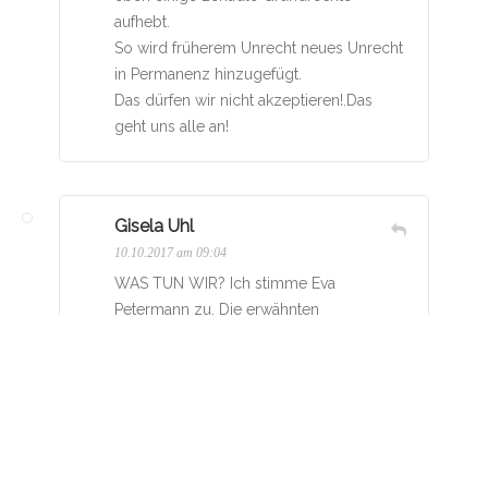
aufhebt.
So wird früherem Unrecht neues Unrecht
in Permanenz hinzugefügt.
Das dürfen wir nicht akzeptieren!.Das
geht uns alle an!
Gisela Uhl
10.10.2017 am 09:04
WAS TUN WIR? Ich stimme Eva
Petermann zu. Die erwähnten
Organisationen sind alle legal und Teil
unserer Demokratie. Das Urteil ist meiner
Meinung nach verfassungswidrig. Mal
sehen, was der Hessische
Verwaltungsgerichtshof Kassel
entscheidet.