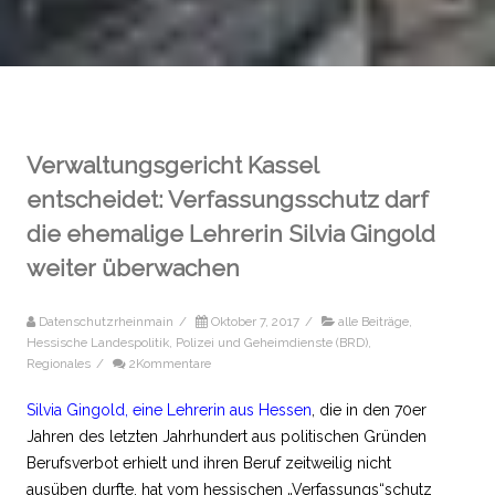
Verwaltungsgericht Kassel
entscheidet: Verfassungsschutz darf
die ehemalige Lehrerin Silvia Gingold
weiter überwachen
Datenschutzrheinmain
/
Oktober 7, 2017
/
alle Beiträge
,
Hessische Landespolitik
,
Polizei und Geheimdienste (BRD)
,
Regionales
/
2Kommentare
Silvia Gingold, eine Lehrerin aus Hessen
, die in den 70er
Jahren des letzten Jahrhundert aus politischen Gründen
Berufsverbot erhielt und ihren Beruf zeitweilig nicht
ausüben durfte, hat vom hessischen „Verfassungs“schutz