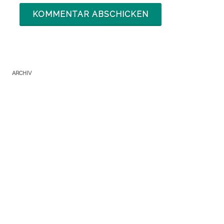
ARCHIV
Archiv
KATEGORIEN
Adresskauf
(6)
alle Beiträge
(3.275)
anonym zahlen / Bargeld sichern
(37)