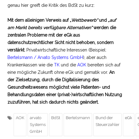
genau hier greift die Kritik des BdSt zu kurz:
Mit dem alleinigen Verweis auf
„Wettbewerb“
und
„auf
am Markt bereits verfügbare Alternativen“
werden die
zentralen Probleme mit der eGk aus
datenschutzrechtlicher Sicht nicht behoben, sondern
verstärkt:
Privatwirtschaftliche Interessen (Beispiel:
Bertelsmann / Arvato Systems GmbH
), aber auch
Krankenkassen wie die
TK
und die
AOK
bereiten sich auf
eine mögliche Zukunft ohne eGk und gematik vor.
An
der Zielsetzung, durch die Digitalisierung des
Gesundheitswesens möglichst viele Patienten- und
Behandlungsdaten einer (privat-)wirtschaftlichen Nutzung
zuzuführen, hat sich dadurch nichts geändert.
AOK
arvato
BdSt
Bertelsmann
Bund der
eGk
Systems
Steuerzahler
GmbH