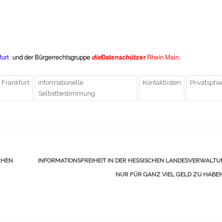
furt
und der Bürgerrechtsgruppe
di
e
Datenschützer
Rhein Main
.
Frankfurt
informationelle
Kontaktlisten
Privatsphä
Selbstbestimmung
CHEN
INFORMATIONSFREIHEIT IN DER HESSISCHEN LANDESVERWALTU
NUR FÜR GANZ VIEL GELD ZU HABE