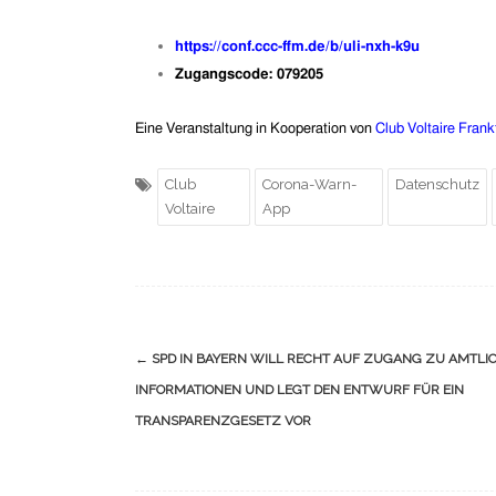
https://conf.ccc-ffm.de/b/uli-nxh-k9u
Zugangscode: 079205
Eine
Veranstaltung in Kooperation von
Club Voltaire Frank
Club
Corona-Warn-
Datenschutz
Voltaire
App
Navigation
←
SPD IN BAYERN WILL RECHT AUF ZUGANG ZU AMTLI
(Beiträge)
INFORMATIONEN UND LEGT DEN ENTWURF FÜR EIN
TRANSPARENZGESETZ VOR