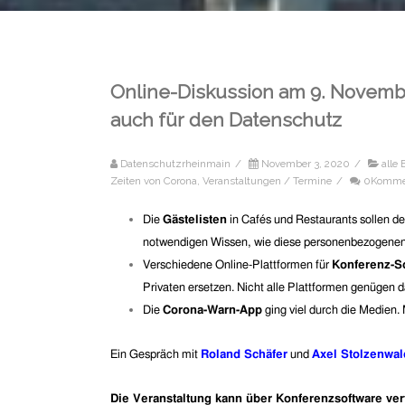
Online-Diskussion am 9. Novembe
auch für den Datenschutz
Datenschutzrheinmain
/
November 3, 2020
/
alle 
Zeiten von Corona
,
Veranstaltungen / Termine
/
0Komme
Die
Gästelisten
in Cafés und Restaurants sollen d
notwendigen Wissen, wie diese personenbezogenen
Verschiedene Online-Plattformen für
Konferenz-S
Privaten ersetzen. Nicht alle Plattformen genüge
Die
Corona-Warn-App
ging viel durch die Medien.
Ein Gespräch mit
Roland Schäfer
und
Axel Stolzenwa
Die Veranstaltung kann über Konferenzsoftware ver