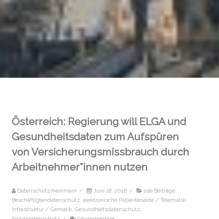
Österreich: Regierung will ELGA und
Gesundheitsdaten zum Aufspüren
von Versicherungsmissbrauch durch
Arbeitnehmer*innen nutzen
Datenschutzrheinmain
/
Juni 18, 2018
/
alle Beiträge
,
Beschäftigtendatenschutz
,
elektronische Patientenakte / Telematik-
Infrastruktur / Gematik
,
Gesundheitsdatenschutz
,
Sozialdatenschutz
/
0Kommentare