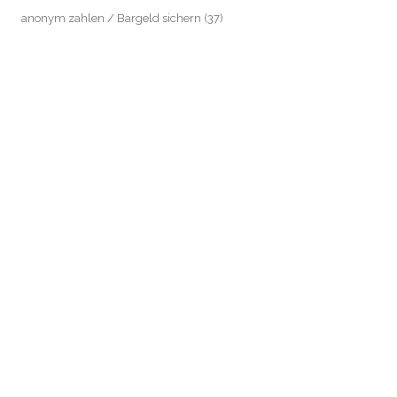
anonym zahlen / Bargeld sichern
(37)
ARD-ZDF-Beitragsservice (früher: GEZ)
(14)
Automatisierte Einzelentscheidung / Profile
(2)
Beschäftigten- / Sozial- / Verbraucherdaten-Datenschutz
(221)
Beschäftigtendatenschutz
(199)
Biometrie
(26)
Chatkontrolle
(9)
Dagger-Complex Griesheim
(13)
Datenschutz an Schulen
(8)
Datenschutz im Mietrecht
(54)