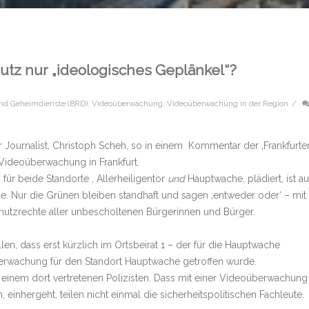
utz nur „ideologisches Geplänkel“?
und Geheimdienste (BRD)
,
Videoüberwachung
,
Videoüberwachung in der Region
/
 Journalist, Christoph Scheh, so in einem Kommentar der ‚Frankfurte
Videoüberwachung in Frankfurt.
für beide Standorte , Allerheiligentor
und
Hauptwache, plädiert, ist a
ide. Nur die Grünen bleiben standhaft und sagen ‚entweder oder‘ – mit
hutzrechte aller unbe­scholtenen Bürgerinnen und Bürger.
len, dass erst kürzlich im Orts­beirat 1 – der für die Hauptwache
berwachung für den Standort Hauptwache getroffen wurde.
inem dort vertretenen Polizisten. Dass mit einer Videoüberwachung
 einhergeht, teilen nicht einmal die sicherheitspolitischen Fachleute.