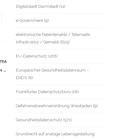
Digitalstadt Darmstadt
(11)
e-Government
(9)
elektronische Patientenakte / Telematik-
Infrastruktur / Gematik
(625)
EU-Datenschutz
(168)
TRA
Europäischer Gesundheitsdatenraum –
EN
→
EHDS
(8)
Frankfurter Datenschutzbüro
(28)
Gefahrenabwehrverordnung Wiesbaden
(9)
Gesundheitsdatenschutz
(571)
Grundrecht auf analoge Lebensgestaltung