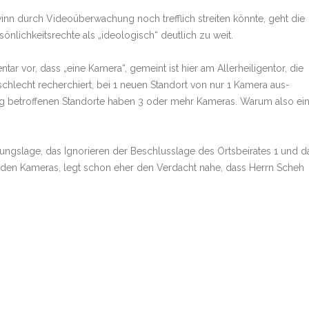
n durch Videoüberwachung noch trefflich streiten könnte, geht die
lichkeitsrechte als „ideologisch“ deutlich zu weit.
 vor, dass „eine Kamera“, gemeint ist hier am Allerheiligentor, die
 schlecht recherchiert, bei 1 neuen Standort von nur 1 Kamera aus­
 betroffenen Standorte haben 3 oder mehr Kameras. Warum also ei
hungslage, das Ignorieren der Beschlusslage des Ortsbeirates 1 und d
den Kameras, legt schon eher den Verdacht nahe, dass Herrn Scheh