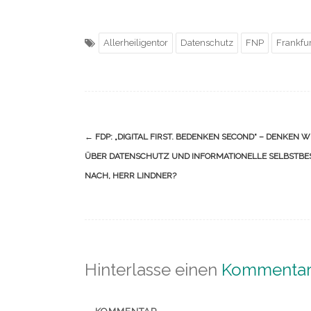
Allerheiligentor
Datenschutz
FNP
Frankfur
Navigation
←
FDP: „DIGITAL FIRST. BEDENKEN SECOND“ – DENKEN W
(Beiträge)
ÜBER DATENSCHUTZ UND INFORMATIONELLE SELBSTB
NACH, HERR LINDNER?
Hinterlasse einen
Kommenta