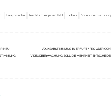
t
Hauptwache
Recht am eigenen Bild
Scheh
Videoüberwachung
IR NEU
VOLKSABSTIMMUNG IN ERFURT? PRO ODER CON
ESTIMMUNG
VIDEOÜBERWACHUNG SOLL DIE MEHRHEIT ENTSCHEID
r