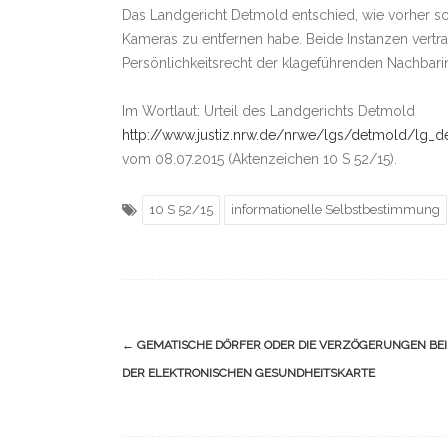
Das Landgericht Detmold entschied, wie vorher 
Kameras zu entfernen habe. Beide Instanzen vertr
Persönlichkeitsrecht der klageführenden Nachbarin
Im Wortlaut: Urteil des Landgerichts Detmold
http://www.justiz.nrw.de/nrwe/lgs/detmold/lg_d
vom 08.07.2015 (Aktenzeichen 10 S 52/15).
10 S 52/15
informationelle Selbstbestimmung
Navigation
←
GEMATISCHE DÖRFER ODER DIE VERZÖGERUNGEN BEI
(Beiträge)
DER ELEKTRONISCHEN GESUNDHEITSKARTE