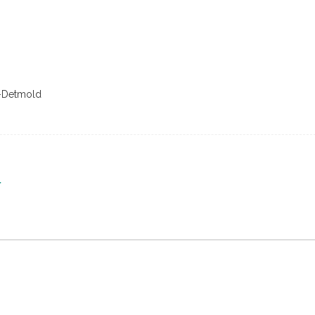
t-Detmold
r