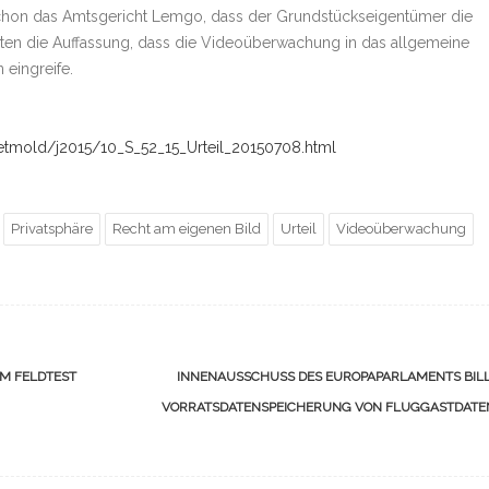
schon das Amtsgericht Lemgo, dass der Grundstückseigentümer die
aten die Auffassung, dass die Videoüberwachung in das allgemeine
 eingreife.
etmold/j2015/10_S_52_15_Urteil_20150708.html
Privatsphäre
Recht am eigenen Bild
Urteil
Videoüberwachung
M FELDTEST
INNENAUSSCHUSS DES EUROPAPARLAMENTS BILL
VORRATSDATENSPEICHERUNG VON FLUGGASTDAT