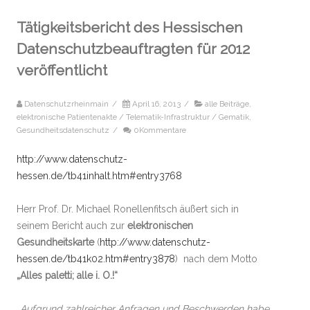
Tätigkeitsbericht des Hessischen
Datenschutzbeauftragten für 2012
veröffentlicht
Datenschutzrheinmain
/
April 16, 2013
/
alle Beiträge
,
elektronische Patientenakte / Telematik-Infrastruktur / Gematik
,
Gesundheitsdatenschutz
/
0Kommentare
http://www.datenschutz-
hessen.de/tb41inhalt.htm#entry3768
Herr Prof. Dr. Michael Ronellenfitsch äußert sich in
seinem Bericht auch zur
elektronischen
Gesundheitskarte
(
http://www.datenschutz-
hessen.de/tb41k02.htm#entry3878
) nach dem Motto
„Alles paletti; alle i. O.!“
„Aufgrund zahlreicher Anfragen und Beschwerden habe