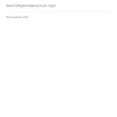
Beschäftigtendatenschutz
(199)
Biometrie
(26)
Chatkontrolle
(9)
Dagger-Complex Griesheim
(13)
Datenschutz an Schulen
(8)
Datenschutz im Mietrecht
(54)
Datenschutz in Zeiten von Corona
(80)
Digitalstadt Darmstadt
(11)
e-Government
(9)
elektronische Patientenakte / Telematik-Infrastruktur / Gematik