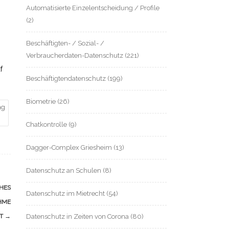
Automatisierte Einzelentscheidung / Profile
(2)
Beschäftigten- / Sozial- /
Verbraucherdaten-Datenschutz
(221)
f
Beschäftigtendatenschutz
(199)
Biometrie
(26)
ng
Chatkontrolle
(9)
Dagger-Complex Griesheim
(13)
Datenschutz an Schulen
(8)
HES
Datenschutz im Mietrecht
(54)
HME
HT
→
Datenschutz in Zeiten von Corona
(80)