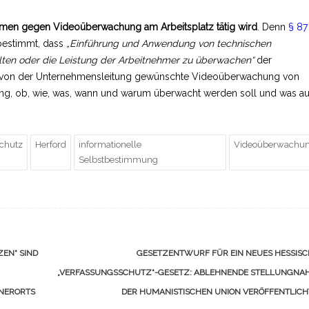
ehmen gegen Videoüberwachung am Arbeitsplatz tätig wird
. Denn
§ 87
bestimmt, dass
„Einführung und Anwendung von technischen
alten oder die Leistung der Arbeitnehmer zu überwachen“
der
ne von der Unternehmensleitung gewünschte Videoüberwachung von
ärung, ob, wie, was, wann und warum überwacht werden soll und was au
schutz
Herford
informationelle
Videoüberwachu
Selbstbestimmung
EN“ SIND
GESETZENTWURF FÜR EIN NEUES HESSISC
„VERFASSUNGSSCHUTZ“-GESETZ: ABLEHNENDE STELLUNGNA
NERORTS
DER HUMANISTISCHEN UNION VERÖFFENTLIC