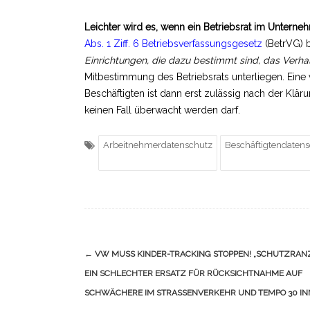
Leichter wird es, wenn ein Betriebsrat im Untern
Abs. 1 Ziff. 6 Betriebsverfassungsgesetz
(BetrVG) 
Einrichtungen, die dazu bestimmt sind, das Verh
Mitbestimmung des Betriebsrats unterliegen. Ei
Beschäftigten ist dann erst zulässig nach der Kl
keinen Fall überwacht werden darf.
Arbeitnehmerdatenschutz
Beschäftigtendaten
Navigation
←
VW MUSS KINDER-TRACKING STOPPEN! „SCHUTZRANZ
(Beiträge)
EIN SCHLECHTER ERSATZ FÜR RÜCKSICHTNAHME AUF
SCHWÄCHERE IM STRASSENVERKEHR UND TEMPO 30 IN