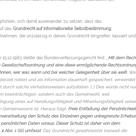
fohlen, sich damit auseinander zu setzen, dass das
auf das
Grundrecht auf informationelle Selbstbestimmung
men, die unzulässig in dieses Grundrecht eingreifen, kassiert und 
 15.12.1983 stellte das Bundesverfassungsgericht fest:
„
Mit dem Rech
e Gesellschaftsordnung und eine diese ermöglichende Rechtsordnun
 können, wer was wann und bei welcher Gelegenheit über sie weiß
. We
erzeit notiert und als Information dauerhaft gespeichert, verwendet
 durch solche Verhaltensweisen aufzufallen. […] Dies würde nicht nu
nen beeinträchtigen, sondern auch das Gemeinwohl, weil
gung eines auf Handlungsfähigkeit und Mitwirkungsfähigkeit seine
 Gemeinwesens ist. Hieraus folgt:
Freie Entfaltung der Persönlichkei
nverarbeitung den Schutz des Einzelnen gegen unbegrenzte Erhebu
ersönlichen Daten voraus. Dieser Schutz ist daher von dem
. 1
Abs. 1 GG umfasst
. Das Grundrecht gewährleistet insoweit die