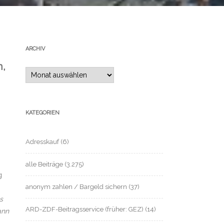
ARCHIV
n,
Archiv
KATEGORIEN
Adresskauf
(6)
alle Beiträge
(3.275)
g
anonym zahlen / Bargeld sichern
(37)
s
ARD-ZDF-Beitragsservice (früher: GEZ)
(14)
ann