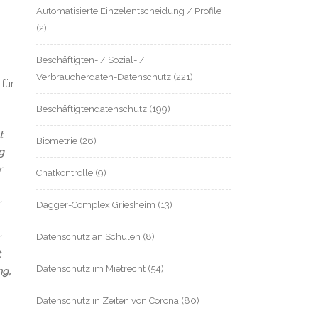
Automatisierte Einzelentscheidung / Profile
(2)
Beschäftigten- / Sozial- /
Verbraucherdaten-Datenschutz
(221)
für
Beschäftigtendatenschutz
(199)
t
Biometrie
(26)
g
r
Chatkontrolle
(9)
r
Dagger-Complex Griesheim
(13)
r
Datenschutz an Schulen
(8)
t
Datenschutz im Mietrecht
(54)
ng,
Datenschutz in Zeiten von Corona
(80)