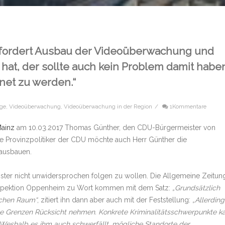
 fordert Ausbau der Videoüberwachung und
 hat, der sollte auch kein Problem damit habe
net zu werden.“
äge
,
Videoüberwachung
,
Videoüberwachung in der Region
/
1Kommentare
Mainz
am 10.03.2017 Thomas Günther, den CDU-Bürgermeister von
re Provinzpolitiker der CDU möchte auch Herr Günther die
ausbauen.
ister nicht unwidersprochen folgen zu wollen. Die Allgemeine Zeitun
zeiinspektion Oppenheim zu Wort kommen mit dem Satz:
„Grundsätzlich
ichen Raum“
, zitiert ihn dann aber auch mit der Feststellung:
„Allerding
 Grenzen Rücksicht nehmen. Konkrete Kriminalitätsschwerpunkte k
 Weshalb es ihm auch schwerfällt, mögliche Standorte der