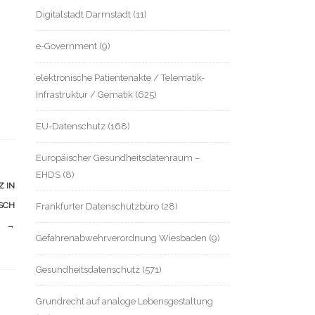
Digitalstadt Darmstadt
(11)
e-Government
(9)
elektronische Patientenakte / Telematik-
Infrastruktur / Gematik
(625)
EU-Datenschutz
(168)
Europäischer Gesundheitsdatenraum –
EHDS
(8)
 IN
SCH
Frankfurter Datenschutzbüro
(28)
→
Gefahrenabwehrverordnung Wiesbaden
(9)
Gesundheitsdatenschutz
(571)
Grundrecht auf analoge Lebensgestaltung