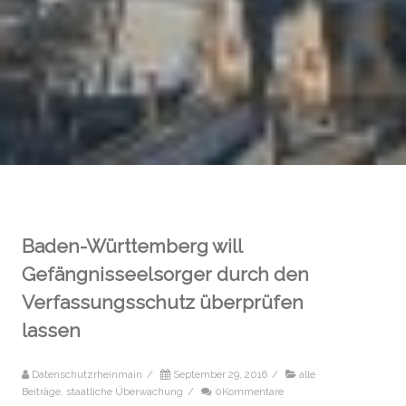
Baden-Württemberg will
Gefängnisseelsorger durch den
Verfassungsschutz überprüfen
lassen
Datenschutzrheinmain
/
September 29, 2016
/
alle
Beiträge
,
staatliche Überwachung
/
0Kommentare