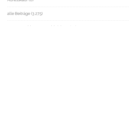
alle Beiträge
(3.275)
anonym zahlen / Bargeld sichern
(37)
ARD-ZDF-Beitragsservice (früher: GEZ)
(14)
Automatisierte Einzelentscheidung / Profile
(2)
Beschäftigten- / Sozial- / Verbraucherdaten-Datenschutz
(221)
Beschäftigtendatenschutz
(199)
Biometrie
(26)
Chatkontrolle
(9)
Dagger-Complex Griesheim
(13)