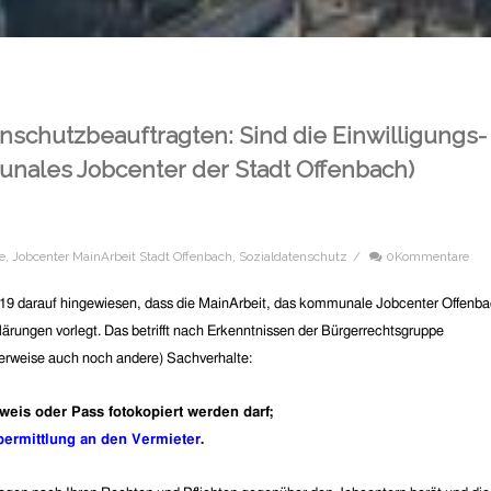
schutzbeauftragten: Sind die Einwilligungs-
nales Jobcenter der Stadt Offenbach)
ge
,
Jobcenter MainArbeit Stadt Offenbach
,
Sozialdatenschutz
/
0Kommentare
19 darauf hingewiesen, dass die MainArbeit, das kommunale
Jobcenter Offenba
klärungen vorlegt.
Das betrifft nach Erkenntnissen der Bürgerrechtsgruppe
erweise auch noch andere) Sachverhalte:
weis oder Pass fotokopiert werden darf;
bermittlung an den Vermieter
.