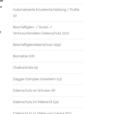
ese
an
Automatisierte Einzelentscheidung / Profile
(2)
Beschäftigten- / Sozial- /
n
Verbraucherdaten-Datenschutz
(221)
Beschäftigtendatenschutz
(199)
Biometrie
(26)
Chatkontrolle
(9)
Dagger-Complex Griesheim
(13)
Datenschutz an Schulen
(8)
Datenschutz im Mietrecht
(54)
Datenschutz in Zeiten von Corona
(80)