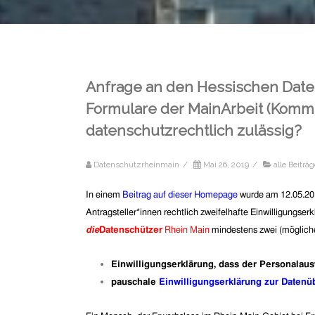
Anfrage an den Hessischen Daten
Formulare der MainArbeit (Kommu
datenschutzrechtlich zulässig?
Datenschutzrheinmain
/
Mai 26, 2019
/
alle Beiträ
In einem
Beitrag auf dieser Homepage
wurde am 12.05.20
Antragsteller*innen rechtlich zweifelhafte Einwilligungser
die
Datenschützer
Rhein Main
mindestens zwei (möglich
Einwilligungserklärung, dass der Personalaus
pauschale
Einwilligungserklärung zur Datenü