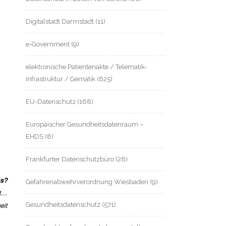
Digitalstadt Darmstadt
(11)
e-Government
(9)
elektronische Patientenakte / Telematik-
Infrastruktur / Gematik
(625)
EU-Datenschutz
(168)
Europäischer Gesundheitsdatenraum –
EHDS
(8)
Frankfurter Datenschutzbüro
(28)
ss?
Gefahrenabwehrverordnung Wiesbaden
(9)
it…
Gesundheitsdatenschutz
(571)
eit